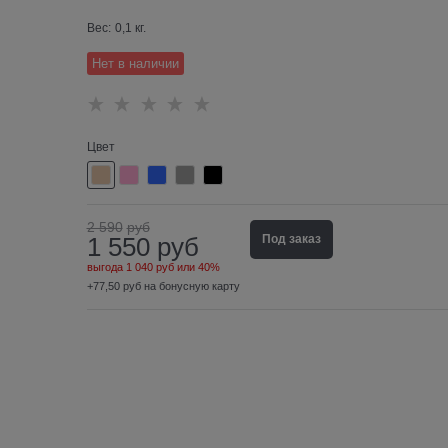
Вес:
0,1
кг.
Нет в наличии
Цвет
2 590
руб
1 550
руб
Под заказ
выгода
1 040 руб
или
40%
+77,50 руб на бонусную карту