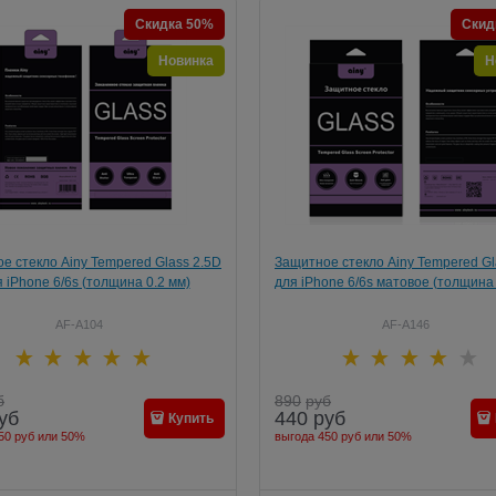
Скидка 50%
Скид
Новинка
Н
е стекло Ainy Tempered Glass 2.5D
Защитное стекло Ainy Tempered Gl
 iPhone 6/6s (толщина 0.2 мм)
для iPhone 6/6s матовое (толщина 
AF-A104
AF-A146
б
890
руб
уб
440
руб
Купить
50 руб
или
50%
выгода
450 руб
или
50%