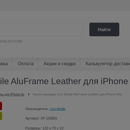
Найти
алка для селфи
авка
Оплата
Акции и скидки
Калькулятор достав
le AluFrame Leather для iPhone
лы для iPhone 6s
Чехол-накладка Just Mobile AluFrame Leather для iPhone 6/6s
Производитель:
Just Mobile
Артикул:
AF-168BG
Размеры:
142 x 70 x 10