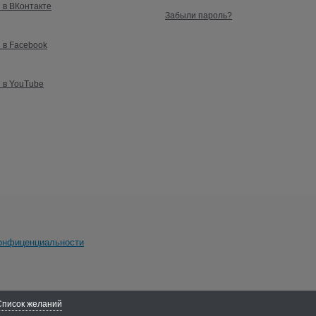
 в ВКонтакте
Забыли пароль?
 в Facebook
 в YouTube
онфиценциальности
Список желаний