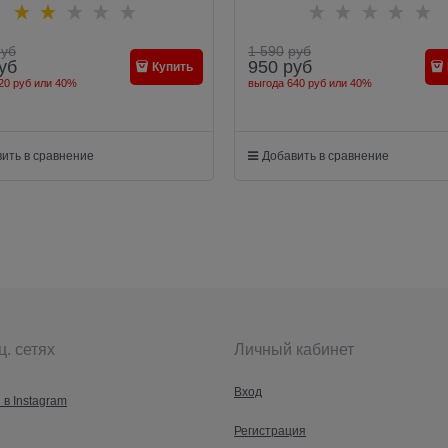
руб
1 590
руб
уб
950
руб
Купить
20 руб
или
40%
выгода
640 руб
или
40%
ить в сравнение
Добавить в сравнение
ц. сетях
Личный кабинет
Вход
 в Instagram
Регистрация