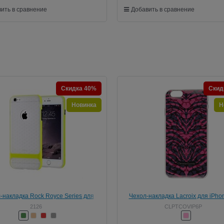
ить в сравнение
Добавить в сравнение
Скидка 40%
Скид
Новинка
Н
-накладка Rock Royce Series для
Чехол-накладка Lacroix для iPho
iPhone 6/6s
PANTIGRE Hard Pink (Цвет: Роз
2126
CLPTCOVIP6P