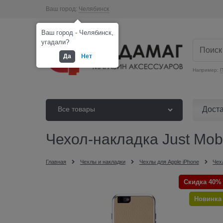
Ваш город:
Челябинск
Ваш город - Челябинск,
угадали?
Да
Нет
Например:
П
Дост
Все товары
Чехол-накладка Just Mobi
Главная
Чехлы и накладки
Чехлы для Apple iPhone
Чех
Скидка 40%
Новинка