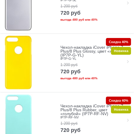
IP7P-G-SL
1 200
руб
720
руб
выгода
480 руб
или
40%
Скидка 40%
Чехол-накладка iCover iPhone 7
Новинка
Plus/8 Plus Glossy, цвет «желтый»
(IP7P-G-YL)
IP7P-G-YL
1 200
руб
720
руб
выгода
480 руб
или
40%
Скидка 40%
Чехол-накладка iCover iPhone 7
Новинка
Plus/8 Plus Rubber, цвет
«голубой» (IP7P-RF-NV)
IP7P-RF-NV
1 200
руб
720
руб