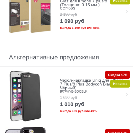
Новинка
Glaz для iPhone 7 plus/8 Plus
(Толщина: 0.15 мм.)
OC748GS
2 190
руб
1 090
руб
выгода
1 100 руб
или
50%
Альтернативные предложения
Скидка 40%
Чехол-накладка Uniq для iPhone
Новинка
7 Plus/8 Plus Bodycon Black (Цвет:
Чёрный)
IP7PHYB-BDCBLK
1 690
руб
1 010
руб
выгода
680 руб
или
40%
Скидка 40%