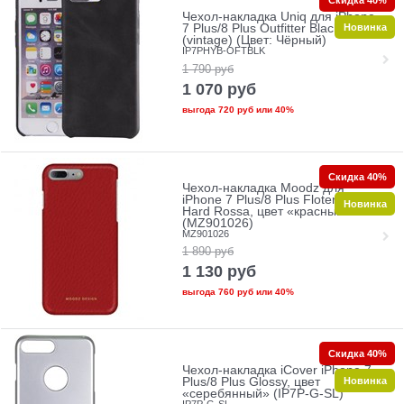
Чехол-накладка Uniq для iPhone
Новинка
7 Plus/8 Plus Outfitter Black
(vintage) (Цвет: Чёрный)
IP7PHYB-OFTBLK
1 790
руб
1 070
руб
выгода
720 руб
или
40%
Скидка 40%
Чехол-накладка Moodz для
iPhone 7 Plus/8 Plus Floter leather
Новинка
Hard Rossa, цвет «красный»
(MZ901026)
MZ901026
1 890
руб
1 130
руб
выгода
760 руб
или
40%
Скидка 40%
Чехол-накладка iCover iPhone 7
Новинка
Plus/8 Plus Glossy, цвет
«серебянный» (IP7P-G-SL)