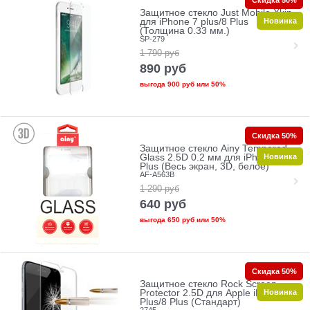
Скидка 50%
Защитное стекло Just Mobile Xkin
Новинка
для iPhone 7 plus/8 Plus
(Толщина 0.33 мм.)
SP-279
1 790
руб
890
руб
выгода
900 руб
или
50%
Скидка 50%
Защитное стекло Ainy Tempered
Новинка
Glass 2.5D 0.2 мм для iPhone 7
Plus (Весь экран, 3D, белое)
AF-A563B
1 290
руб
640
руб
выгода
650 руб
или
50%
Скидка 50%
Защитное стекло Rock Screen
Новинка
Protector 2.5D для Apple iPhone 7
Plus/8 Plus (Стандарт)