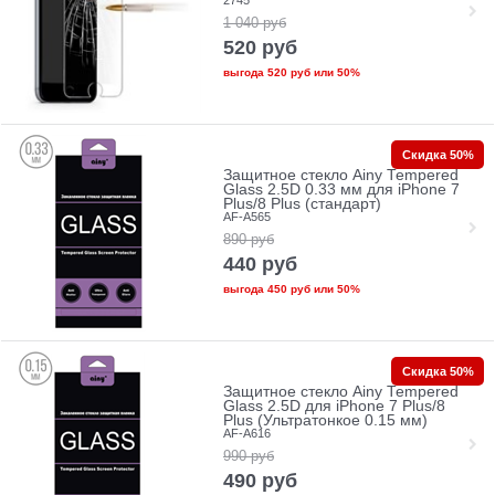
2745
1 040
руб
520
руб
выгода
520 руб
или
50%
Скидка 50%
Защитное стекло Ainy Tempered
Glass 2.5D 0.33 мм для iPhone 7
Plus/8 Plus (стандарт)
AF-A565
890
руб
440
руб
выгода
450 руб
или
50%
Скидка 50%
Защитное стекло Ainy Tempered
Glass 2.5D для iPhone 7 Plus/8
Plus (Ультратонкое 0.15 мм)
AF-A616
990
руб
490
руб