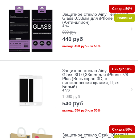
Скидка 50%
Защитное стекло Ainy Tempered
Новинка
Glass 0.33мм для iPhone 7/8 Plus
(Анти-шпион)
4767
890
руб
440
руб
выгода
450 руб
или
50%
Скидка 50%
Защитное стекло Ainy Tempered
Glass 3D 0,33mm для iPhone 7/8
Plus (Весь экран 3D, с
силиконовыми краями, Цвет:
Белый)
4770
1 090
руб
540
руб
выгода
550 руб
или
50%
Скидка 50%
Защитное стекло Ozaki O!coat U-