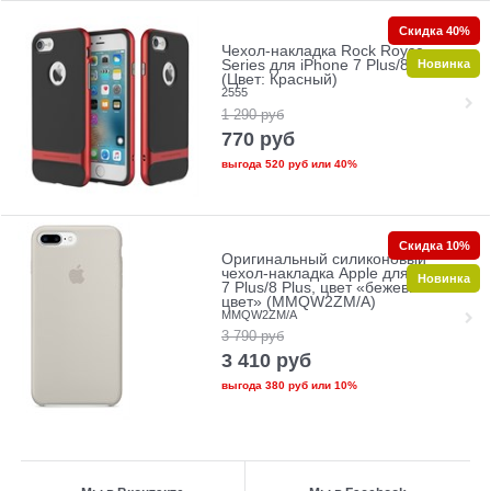
Скидка 40%
Чехол-накладка Rock Royce
Новинка
Series для iPhone 7 Plus/8 Plus
(Цвет: Красный)
2555
1 290
руб
770
руб
выгода
520 руб
или
40%
Скидка 10%
Оригинальный силиконовый
чехол-накладка Apple для iPhone
Новинка
7 Plus/8 Plus, цвет «бежевый
цвет» (MMQW2ZM/A)
MMQW2ZM/A
3 790
руб
3 410
руб
выгода
380 руб
или
10%