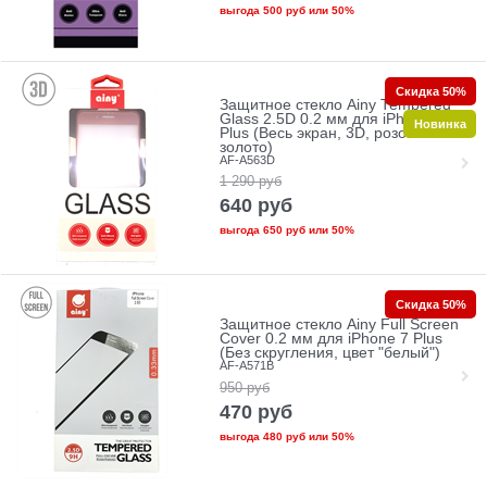
выгода
500 руб
или
50%
Скидка 50%
Защитное стекло Ainy Tempered
Glass 2.5D 0.2 мм для iPhone 7
Новинка
Plus (Весь экран, 3D, розовое
золото)
AF-A563D
1 290
руб
640
руб
выгода
650 руб
или
50%
Скидка 50%
Защитное стекло Ainy Full Screen
Cover 0.2 мм для iPhone 7 Plus
(Без скругления, цвет "белый")
AF-A571B
950
руб
470
руб
выгода
480 руб
или
50%