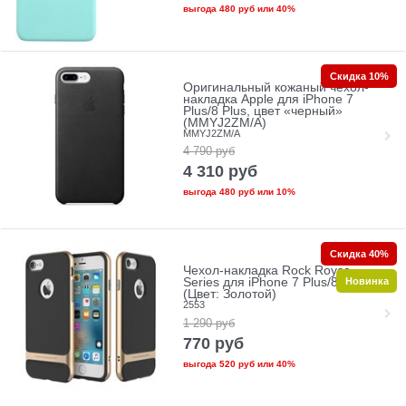
выгода
480 руб
или
40%
Скидка 10%
Оригинальный кожаный чехол-
накладка Apple для iPhone 7
Plus/8 Plus, цвет «черный»
(MMYJ2ZM/A)
MMYJ2ZM/A
4 790
руб
4 310
руб
выгода
480 руб
или
10%
Скидка 40%
Чехол-накладка Rock Royce
Новинка
Series для iPhone 7 Plus/8 Plus
(Цвет: Золотой)
2553
1 290
руб
770
руб
выгода
520 руб
или
40%