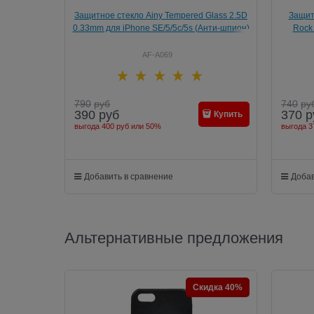
Защитное стекло Ainy Tempered Glass 2.5D
Защит
0.33mm для iPhone SE/5/5c/5s (Анти-шпион)
Rock 
AF-A069
790
руб
740
ру
390
руб
370
р
Купить
выгода
400 руб
или
50%
выгода
3
Добавить в сравнение
Добав
Альтернативные предложения
Скидка 40%