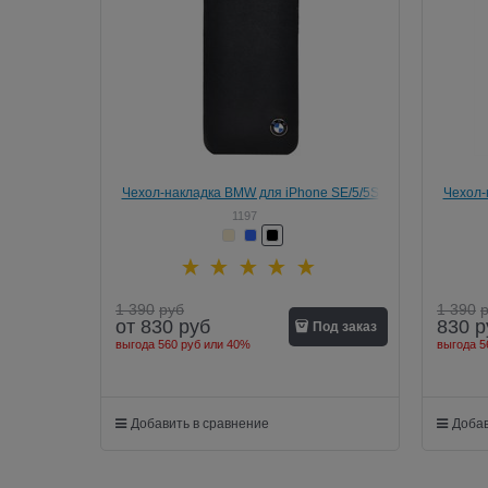
Чехол-накладка BMW для iPhone SE/5/5S
Чехол-
Signature Hard
1197
1 390
руб
1 390
от
830
руб
830
р
Под заказ
выгода
560 руб
или
40%
выгода
5
Добавить в сравнение
Добав