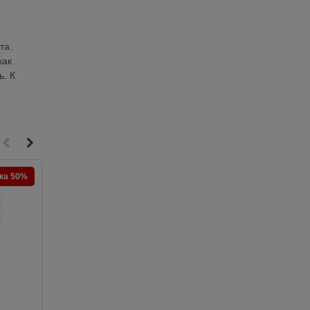
та.
как
ь. К
ка 50%
Скидка 50%