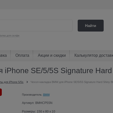
Найти
алка для селфи
авка
Оплата
Акции и скидки
Калькулятор достав
iPhone SE/5/5S Signature Hard 
лы для iPhone 5/5s
Чехол-накладка BMW для iPhone SE/5/5S Signature Hard Shiny B
Производитель:
BMW
Артикул:
BMHCP5SN
Размеры:
150 x 80 x 10