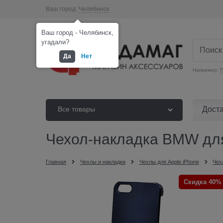
Ваш город:
Челябинск
Ваш город - Челябинск,
угадали?
Да
Нет
Например:
П
Дост
Все товары
Чехол-накладка BMW для 
Главная
Чехлы и накладки
Чехлы для Apple iPhone
Чех
Скидка 40%