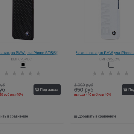
накладка BMW для iPhone SE/5/5S
Чехол-накладка BMW для iPhone 
Signature Hard Real Carbon
Logo Signature Hard White
BMHCP5MBC
BMHCP5LOW
руб
1 090
руб
уб
650
руб
Под заказ
По
60 руб
или
40%
выгода
440 руб
или
40%
ить в сравнение
Добавить в сравнение