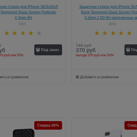
ное стекло для iPhone SE/5s/5с/5
Защитное стекло для iPhone SE/5
Tempered Glass Screen Protector
Rock Tempered Glass Screen Pro
0,3mm 9H
0,3mm 2,5D 9H скругленные к
2020
2030
б
740
руб
уб
370
руб
Под заказ
По
70 руб
или
50%
выгода
370 руб
или
50%
ить в сравнение
Добавить в сравнение
Скидка 40%
Скид