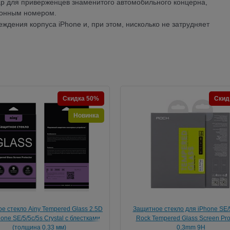
р для приверженцев знаменитого автомобильного концерна,
ионным номером.
ждения корпуса iPhone и, при этом, нисколько не затрудняет
Скидка 50%
Скид
Новинка
е стекло Ainy Tempered Glass 2.5D
Защитное стекло для iPhone SE/5
one SE/5/5c/5s Crystal с блестками
Rock Tempered Glass Screen Pro
(толщина 0.33 мм)
0,3mm 9H