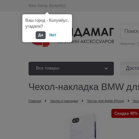
Ваш город:
Колумбус
Ваш город - Колумбус,
угадали?
Да
Нет
Например:
П
Дост
Все товары
Чехол-накладка BMW для 
Главная
Чехлы и накладки
Чехлы для Apple iPhone
Чех
Скидка 40%