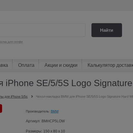
Найти
алка для селфи
авка
Оплата
Акции и скидки
Калькулятор достав
iPhone SE/5/5S Logo Signature
лы для iPhone 5/5s
Чехол-накладка BMW для iPhone SE/5/5S Logo Signature Hard Wh
Производитель:
BMW
Артикул:
BMHCP5LOW
Размеры:
150 x 80 x 10