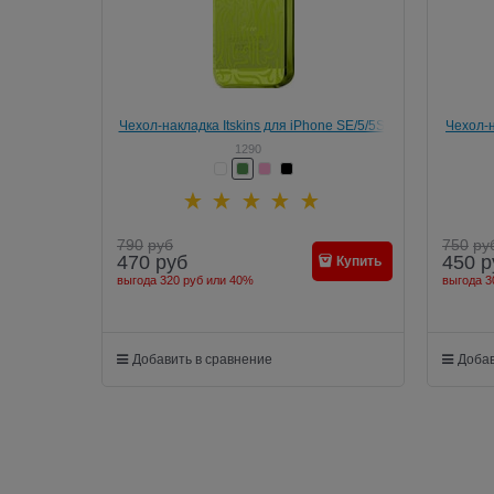
Чехол-накладка Itskins для iPhone SE/5/5S,
Чехол-н
Ink
1290
790
руб
750
ру
470
руб
450
р
Купить
выгода
320 руб
или
40%
выгода
3
Добавить в сравнение
Добав