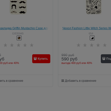
акладка Griffin Mustachio Case для
Чехол Fashion Little Witch Series W
iPhone SE/5/5s (GB35945)
iPhone 5/5s
GB35945
654
б
990
руб
уб
590
руб
Купить
По
00 руб
или
40%
выгода
400 руб
или
40%
ить в сравнение
Добавить в сравнение