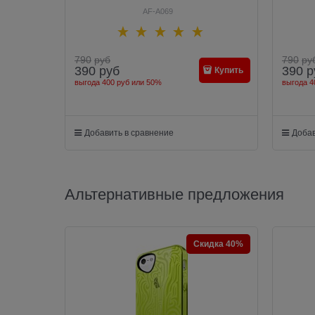
AF-A069
790
руб
790
ру
390
руб
390
р
Купить
выгода
400 руб
или
50%
выгода
4
Добавить в сравнение
Добав
Альтернативные предложения
Скидка 40%