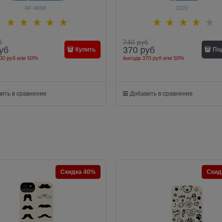
AF-A068
2020
б
740
руб
уб
370
руб
Купить
По
00 руб
или
50%
выгода
370 руб
или
50%
ить в сравнение
Добавить в сравнение
Скидка 40%
Скид