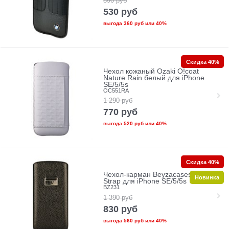
890
руб
530
руб
выгода
360 руб
или
40%
Скидка 40%
Чехол кожаный Ozaki O!coat
Nature Rain белый для iPhone
SE/5/5s
OC551RA
1 290
руб
770
руб
выгода
520 руб
или
40%
Скидка 40%
Чехол-карман Beyzacases Retro
Новинка
Strap для iPhone SE/5/5s
BZ231
1 390
руб
830
руб
выгода
560 руб
или
40%