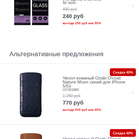
AF-A041
490
руб
240
руб
выгода
250 руб
или
50%
Альтернативные предложения
Скидка 40%
Чехол кожаный Ozaki O!coat
Nature Moon синий для iPhone
5/5s
OC551MO
1 290
руб
770
руб
выгода
520 руб
или
40%
Скидка 40%
Чехол кожаный Ozaki O!coat