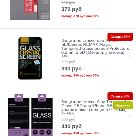
740
руб
370
руб
выгода
370 руб
или
50%
Скидка 50%
Защитное стекло для iPhone
SE/5/5c/5s REMAX Magic
Tempered Glass Screen Protectors
0.2mm 2.5D (Металл. упаковка)
1351
790
руб
390
руб
выгода
400 руб
или
50%
Скидка 50%
Защитное стекло Ainy Tempered
Новинка
Glass 2.5D для iPhone SE/5/5c/5s
ультратонкое (толщина 0.15 мм)
AF-A039
890
руб
440
руб
выгода
450 руб
или
50%