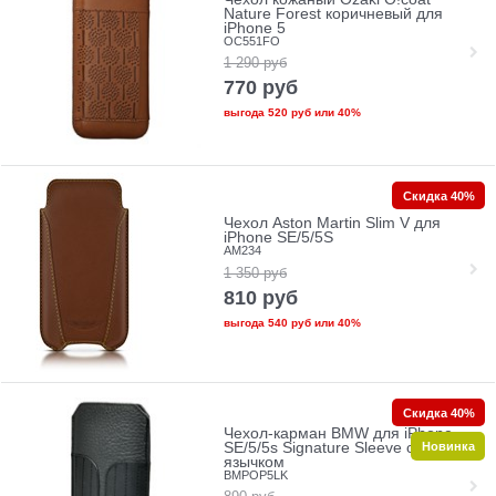
Nature Forest коричневый для
iPhone 5
OC551FO
1 290
руб
770
руб
выгода
520 руб
или
40%
Скидка 40%
Чехол Aston Martin Slim V для
iPhone SE/5/5S
AM234
1 350
руб
810
руб
выгода
540 руб
или
40%
Скидка 40%
Чехол-карман BMW для iPhone
Новинка
SE/5/5s Signature Sleeve с
язычком
BMPOP5LK