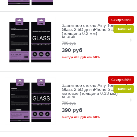
Скидка 50%
Защитное стекло Ainy Tempered
Новинка
Glass 2.5D для iPhone SE/5/5c/5s
(толщина 0.2 мм)
AF-A040
790
руб
390
руб
выгода
400 руб
или
50%
Скидка 50%
Защитное стекло Ainy Tempered
Новинка
Glass 2.5D для iPhone SE/5/5c/5s
матовое (толщина 0.33 мм)
AF-A070
790
руб
390
руб
выгода
400 руб
или
50%