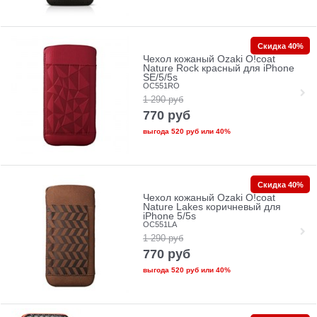
Скидка 40%
Чехол кожаный Ozaki O!coat
Nature Rock красный для iPhone
SE/5/5s
OC551RO
1 290
руб
770
руб
выгода
520 руб
или
40%
Скидка 40%
Чехол кожаный Ozaki O!coat
Nature Lakes коричневый для
iPhone 5/5s
OC551LA
1 290
руб
770
руб
выгода
520 руб
или
40%