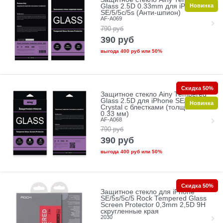
Новинка
Glass 2.5D 0.33mm для iPhone
SE/5/5c/5s (Анти-шпион)
AF-A069
790
руб
390
руб
выгода
400 руб
или
50%
Скидка 50%
Защитное стекло Ainy Tempered
Glass 2.5D для iPhone SE/5/5c/5s
Новинка
Crystal с блестками (толщина
0.33 мм)
AF-A068
790
руб
390
руб
выгода
400 руб
или
50%
Скидка 50%
Защитное стекло для iPhone
SE/5s/5с/5 Rock Tempered Glass
Screen Protector 0,3mm 2,5D 9H
скругленные края
2030