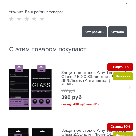
Укажите Ваш рейтинг товара:
С этим товаром покупают
Скидка 50%
Защитное стекло Ainy Tempered
Новинка
Glass 2.5D 0.33mm для iPhone
SE/5/5c/5s (Анти-шпион)
AF-A069
790
руб
390
руб
выгода
400 руб
или
50%
Скидка 50%
Защитное стекло Ainy Tempered
Glass 2.5D для iPhone SE/5/5c/5s
Новинка