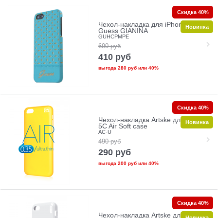
Скидка 40%
Чехол-накладка для iPhone 5C
Новинка
Guess GIANINA
GUHCPMPE
690
руб
410
руб
выгода
280 руб
или
40%
Скидка 40%
Чехол-накладка Artske для iPhone
Новинка
5C Air Soft case
AC-U
490
руб
290
руб
выгода
200 руб
или
40%
Скидка 40%
Чехол-накладка Artske для iPhone
Новинка