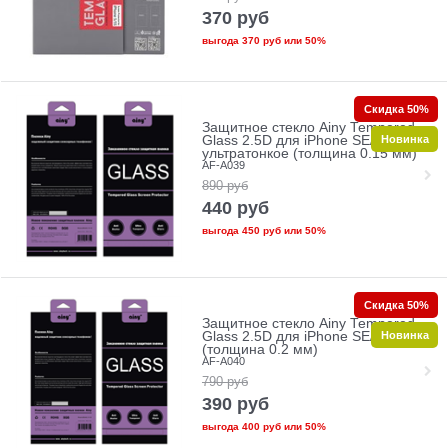
370
руб
выгода
370 руб
или
50%
Скидка 50%
Защитное стекло Ainy Tempered
Новинка
Glass 2.5D для iPhone SE/5/5c/5s
ультратонкое (толщина 0.15 мм)
AF-A039
890
руб
440
руб
выгода
450 руб
или
50%
Скидка 50%
Защитное стекло Ainy Tempered
Новинка
Glass 2.5D для iPhone SE/5/5c/5s
(толщина 0.2 мм)
AF-A040
790
руб
390
руб
выгода
400 руб
или
50%