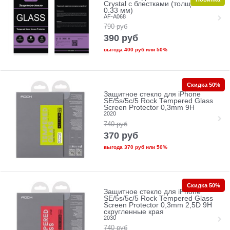
Crystal с блестками (толщина
0.33 мм)
AF-A068
790
руб
390
руб
выгода
400 руб
или
50%
Скидка 50%
Защитное стекло для iPhone
SE/5s/5с/5 Rock Tempered Glass
Screen Protector 0,3mm 9H
2020
740
руб
370
руб
выгода
370 руб
или
50%
Скидка 50%
Защитное стекло для iPhone
SE/5s/5с/5 Rock Tempered Glass
Screen Protector 0,3mm 2,5D 9H
скругленные края
2030
740
руб