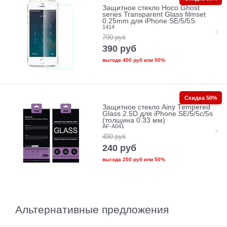
Защитное стекло Hoco Ghost
series Transparent Glass filmset
0.25mm для iPhone SE/5/5S
1414
790
руб
390
руб
выгода
400 руб
или
50%
Скидка 50%
Защитное стекло Ainy Tempered
Glass 2.5D для iPhone SE/5/5c/5s
(толщина 0.33 мм)
AF-A041
490
руб
240
руб
выгода
250 руб
или
50%
Альтернативные предложения