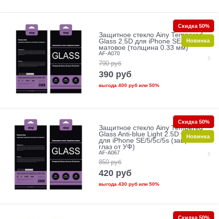
Скидка 50%
Защитное стекло Ainy Tempered
Новинка
Glass 2.5D для iPhone SE/5/5c/5s
матовое (толщина 0.33 мм)
AF-A070
790
руб
390
руб
выгода
400 руб
или
50%
Скидка 50%
Защитное стекло Ainy Tempered
Glass Anti-blue Light 2.5D 0.33mm
Новинка
для iPhone SE/5/5c/5s (защита
глаз от УФ)
AF-A067
850
руб
420
руб
выгода
430 руб
или
50%
Скидка 50%