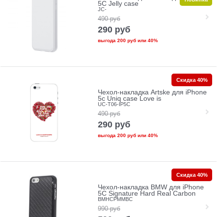
5C Jelly case
JC-
490
руб
290
руб
выгода
200 руб
или
40%
Скидка 40%
Чехол-накладка Artske для iPhone
5с Uniq case Love is
UC-T06-IP5C
490
руб
290
руб
выгода
200 руб
или
40%
Скидка 40%
Чехол-накладка BMW для iPhone
5C Signature Hard Real Carbon
BMHCPMMBC
990
руб