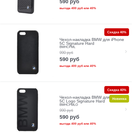
590
руб
выгода
400 руб
или
40%
Скидка 40%
Чехол-накладка BMW для iPhone
5C Signature Hard
BMHCPML
990
руб
590
руб
выгода
400 руб
или
40%
Скидка 40%
Чехол-накладка BMW для iPhone
Новинка
5C Logo Signature Hard
BMHCPMLO
990
руб
590
руб
выгода
400 руб
или
40%