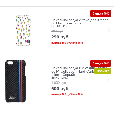
Скидка 40%
Чехол-накладка Artske для iPhone
5с Uniq case Birds
UC-T05-IP5C
490
руб
290
руб
выгода
200 руб
или
40%
Скидка 40%
Чехол-накладка BMW для iPhone
Новинка
5c M-Collection Hard Carbon effect
(Цвет: Серый)
BMHCPMMC
1 000
руб
600
руб
выгода
400 руб
или
40%