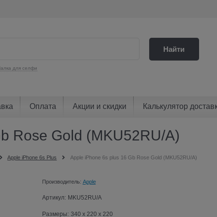
Найти
алка для селфи
авка
Оплата
Акции и скидки
Калькулятор достав
 Gb Rose Gold (MKU52RU/A)
Apple iPhone 6s Plus
Apple iPhone 6s plus 16 Gb Rose Gold (MKU52RU/A)
Производитель:
Apple
Артикул:
MKU52RU/A
Размеры:
340 x 220 x 220