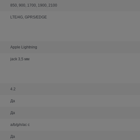
850, 900, 1700, 1900, 2100
LTE/4G, GPRS/EDGE
Apple Lightning
jack 3,5 мм
4.2
Да
Да
a/b/g/n/ac с
Да