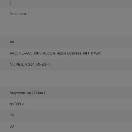
1
Nano-сим
Да
AAC, HE-AAC, MP3, Audible, Apple Lossless, AIFF и WAV
M-JPEG, H.264, MPEG-4,
Аккумулятор ( Li-ion )
до 380 ч.
24
80