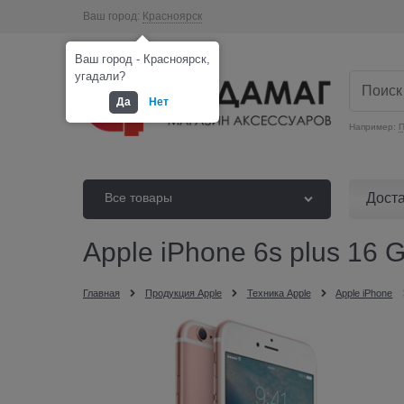
Ваш город:
Красноярск
Ваш город - Красноярск,
угадали?
Да
Нет
Например:
П
Дост
Все товары
Apple iPhone 6s plus 16
Главная
Продукция Apple
Техника Apple
Apple iPhone