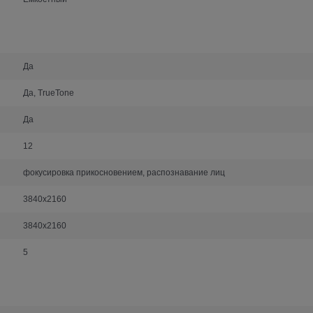
Да
Да, TrueTone
Да
12
фокусировка прикосновением, распознавание лиц
3840х2160
3840х2160
5