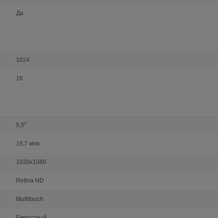
Да
1024
16
5,5"
16,7 млн.
1920x1080
Retina HD
Multitouch
Емкостный