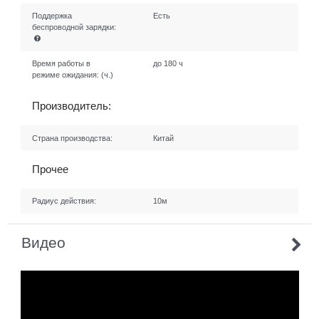
Поддержка
Есть
беспроводной зарядки:
Время работы в
до 180 ч
режиме ожидания:
(ч.)
Производитель:
Страна производства:
Китай
Прочее
Радиус действия:
10м
Видео