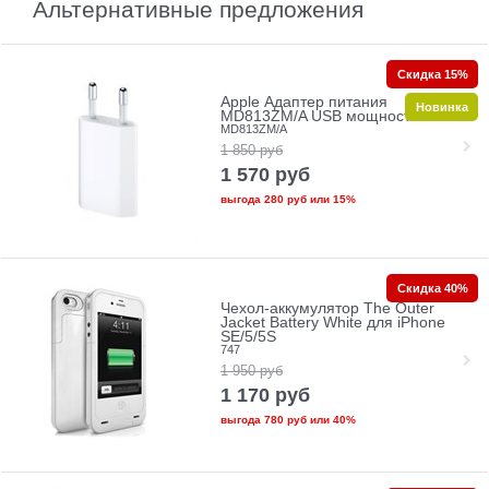
Альтернативные предложения
Скидка 15%
Apple Адаптер питания
Новинка
MD813ZM/A USB мощностью 5 Вт
MD813ZM/A
1 850
руб
1 570
руб
выгода
280 руб
или
15%
Скидка 40%
Чехол-аккумулятор The Outer
Jacket Battery White для iPhone
SE/5/5S
747
1 950
руб
1 170
руб
выгода
780 руб
или
40%