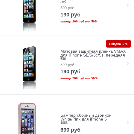
685
390
руб
190
руб
выгода
200 руб
или
50%
Скидка 50%
Матовая защитная пленка VMAX
для iPhone SE/5/5c/5s, передняя
686
390
руб
190
руб
выгода
200 руб
или
50%
Бампер сборный двойной
White/Pink для iPhone 5
1083
690
руб