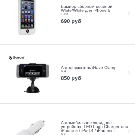
Бампер сборный двойной
White/White для iPhone 5
1088
690
руб
Автодержатель iHave Clamp
634
850
руб
Автомобильное зарядное
устройство LED Logo Charger для
iPhone 5 / iPad 4 / iPad mini
638