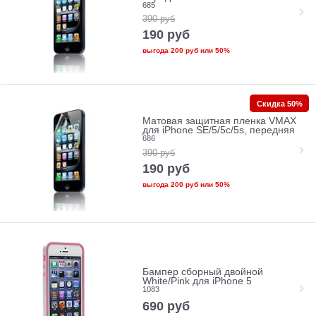
685
390
руб
190
руб
выгода
200 руб
или
50%
Скидка 50%
Матовая защитная пленка VMAX
для iPhone SE/5/5c/5s, передняя
686
390
руб
190
руб
выгода
200 руб
или
50%
Бампер сборный двойной
White/Pink для iPhone 5
1083
690
руб