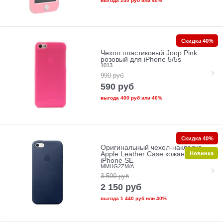
выгода
240 руб
или
40%
Скидка 40%
Чехол пластиковый Joop Pink
розовый для iPhone 5/5s
1013
990
руб
590
руб
выгода
400 руб
или
40%
Скидка 40%
Оригинальный чехол-накладка
Новинка
Apple Leather Case кожаный для
iPhone SE
MMHG2ZM/A
3 590
руб
2 150
руб
выгода
1 440 руб
или
40%