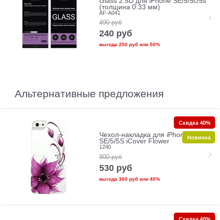
Glass 2.5D для iPhone SE/5/5c/5s
(толщина 0.33 мм)
AF-A041
490
руб
240
руб
выгода
250 руб
или
50%
Альтернативные предложения
Скидка 40%
Чехол-накладка для iPhone
Новинка
SE/5/5S iCover Flower
1240
890
руб
530
руб
выгода
360 руб
или
40%
Скидка 40%