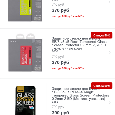
740
руб
370
руб
выгода
370 руб
или
50%
Скидка 50%
Защитное стекло для iPhone
SE/5s/5с/5 Rock Tempered Glass
Screen Protector 0,3mm 2,5D 9H
скругленные края
2030
740
руб
370
руб
выгода
370 руб
или
50%
Скидка 50%
Защитное стекло для iPhone
SE/5/5c/5s REMAX Magic
Tempered Glass Screen Protectors
0.2mm 2.5D (Металл. упаковка)
1351
790
руб
390
руб