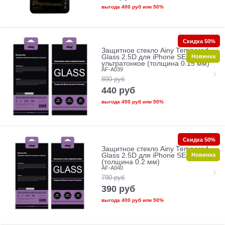
выгода
400 руб
или
50%
Скидка 50%
Защитное стекло Ainy Tempered
Новинка
Glass 2.5D для iPhone SE/5/5c/5s
ультратонкое (толщина 0.15 мм)
AF-A039
890
руб
440
руб
выгода
450 руб
или
50%
Скидка 50%
Защитное стекло Ainy Tempered
Новинка
Glass 2.5D для iPhone SE/5/5c/5s
(толщина 0.2 мм)
AF-A040
790
руб
390
руб
выгода
400 руб
или
50%