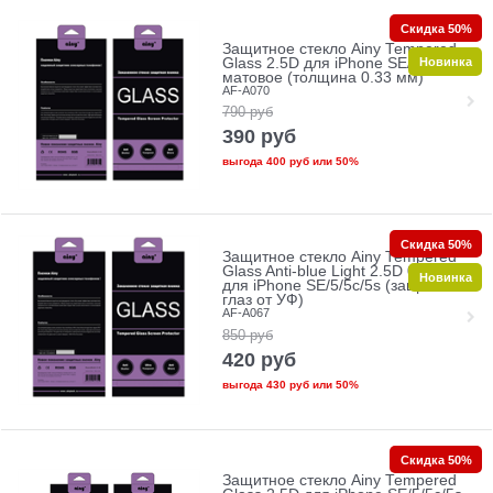
Скидка 50%
Защитное стекло Ainy Tempered
Новинка
Glass 2.5D для iPhone SE/5/5c/5s
матовое (толщина 0.33 мм)
AF-A070
790
руб
390
руб
выгода
400 руб
или
50%
Скидка 50%
Защитное стекло Ainy Tempered
Glass Anti-blue Light 2.5D 0.33mm
Новинка
для iPhone SE/5/5c/5s (защита
глаз от УФ)
AF-A067
850
руб
420
руб
выгода
430 руб
или
50%
Скидка 50%
Защитное стекло Ainy Tempered