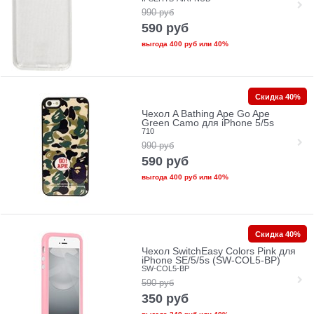
990
руб
590
руб
выгода
400 руб
или
40%
Скидка 40%
Чехол A Bathing Ape Go Ape
Green Camo для iPhone 5/5s
710
990
руб
590
руб
выгода
400 руб
или
40%
Скидка 40%
Чехол SwitchEasy Colors Pink для
iPhone SE/5/5s (SW-COL5-BP)
SW-COL5-BP
590
руб
350
руб