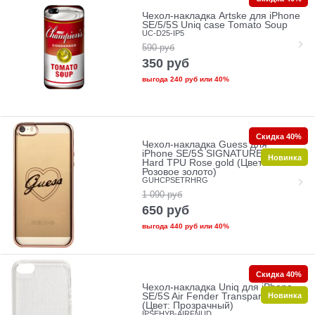
Чехол-накладка Artske для iPhone
SE/5/5S Uniq case Tomato Soup
UC-D25-IP5
590
руб
350
руб
выгода
240 руб
или
40%
Скидка 40%
Чехол-накладка Guess для
iPhone SE/5S SIGNATURE HEART
Новинка
Hard TPU Rose gold (Цвет:
Розовое золото)
GUHCPSETRHRG
1 090
руб
650
руб
выгода
440 руб
или
40%
Скидка 40%
Чехол-накладка Uniq для iPhone
Новинка
SE/5S Air Fender Transparent
(Цвет: Прозрачный)
IPSEHYB-AIRFNUD