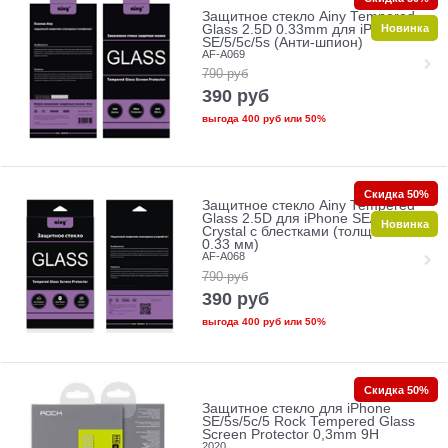
Защитное стекло Ainy Tempered
Новинка
Glass 2.5D 0.33mm для iPhone
SE/5/5c/5s (Анти-шпион)
AF-A069
790
руб
390
руб
выгода
400 руб
или
50%
Скидка 50%
Защитное стекло Ainy Tempered
Glass 2.5D для iPhone SE/5/5c/5s
Новинка
Crystal с блестками (толщина
0.33 мм)
AF-A068
790
руб
390
руб
выгода
400 руб
или
50%
Скидка 50%
Защитное стекло для iPhone
SE/5s/5с/5 Rock Tempered Glass
Screen Protector 0,3mm 9H
2020