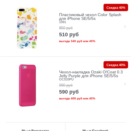
Скидка 40%
Пластиковый чехол Color Splash
для iPhone SE/5/5s
1091
850
руб
510
руб
выгода
340 руб
или
40%
Скидка 40%
Чехол-накладка Ozaki O!Coat 0.3
Jelly Purple для iPhone SE/5/5s
OC533PU
990
руб
590
руб
выгода
400 руб
или
40%
Мы в Вконтакте
Мы в Facebook