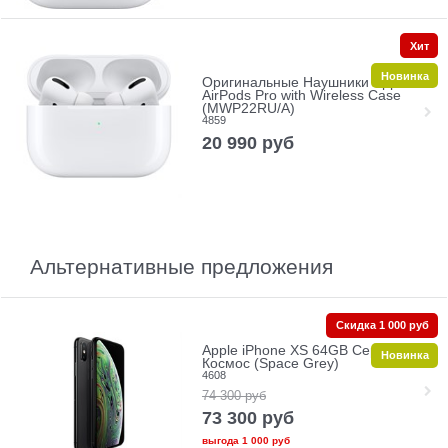
Хит
Новинка
Оригинальные Наушники Apple
AirPods Pro with Wireless Case
(MWP22RU/A)
4859
20 990
руб
Альтернативные предложения
Скидка 1 000 руб
Apple iPhone XS 64GB Серый
Новинка
Космос (Space Grey)
4608
74 300
руб
73 300
руб
выгода
1 000 руб