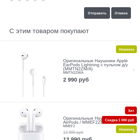
С этим товаром покупают
Новинка
Оригинальные Наушники Apple
EarPods Lightning с пультом д/у
(MMTN2ZM/A)
MMTN2ZM/A
2 990
руб
Хит
Оригинальные Наушники Apple
Скидка 1 000 руб
AirPods / MMEF2ZE/A
MMEF2
Новинка
13 990
руб
12 990
руб