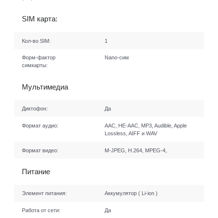
SIM карта:
Кол-во SIM:
1
Форм-фактор
Nano-сим
симкарты:
Мультимедиа
Диктофон:
Да
Формат аудио:
AAC, HE-AAC, MP3, Audible, Apple
Lossless, AIFF и WAV
Формат видео:
M-JPEG, H.264, MPEG-4,
Питание
Элемент питания:
Аккумулятор ( Li-ion )
Работа от сети:
Да