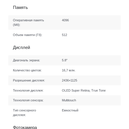
Память
Оперативная память
4096
(Мб):
Объем памяти (Гб):
512
Дисплей
Диагональ экрана:
5.8"
Количество цветов:
16,7 млн.
Разрешение дисплея:
2436×1125
Технология дисплея:
OLED Super Retina, True Tone
Технология сенсора:
Multitouch
Тип сенсорного
Емкостный
дисплея:
Фотокамера