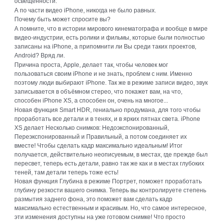
освещённости.
А по части видео iPhone, никогда не было равных.
Почему быть может спросите вы?
А помните, что в истории мирового кинематографа и вообще в мире
видео-индустрии, есть ролики и фильмы, которые были полностью
записаны на iPhone, а припомнити ли Вы среди таких проектов,
Android? Вряд ли.
Причина проста, Apple, делает так, чтобы человек мог
пользоваться своим iPhone и не знать, проблем с ним. Именно
поэтому люди выбирают iPhone. Так же в режиме записи видео, звук
записывается в объёмном стерео, что покажет вам, на что,
способен iPhone XS, а способен он, очень на многое...
Новая функция Smart HDR, гениально продумана, для того чтобы
проработать все детали и в тенях, и в ярких пятнах света. iPhone
XS делает Несколько снимков: Недоэкспонированный,
Переэкспонированный и Правильный, а потом соединяет их
вместе! Чтобы сделать кадр максимально идеальным! Итог
получается, действительно неописуемым, в местах, где прежде был
пересвет, теперь есть детали, равно так же как и в местах глубоких
теней, там детали теперь тоже есть!
Новая функция Глубина в режиме Портрет, поможет проработать
глубину резкости вашего снимка. Теперь вы контролируете степень
размытия заднего фона, это поможет вам сделать кадр
максимально естественным и красивым. Но, что самое интересное,
эти изменения доступны на уже готовом снимке! Что просто