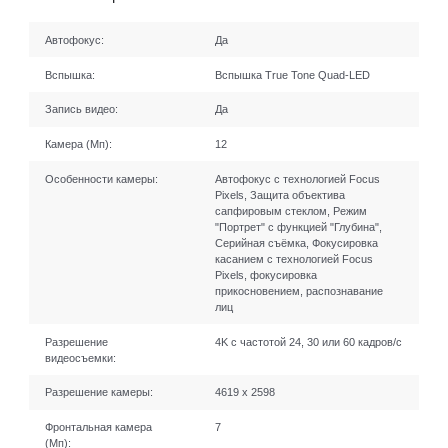
Автофокус:
Да
Вспышка:
Вспышка True Tone Quad-LED
Запись видео:
Да
Камера (Мп):
12
Особенности камеры:
Автофокус с технологией Focus
Pixels, Защита объектива
сапфировым стеклом, Режим
"Портрет" с функцией "Глубина",
Серийная съëмка, Фокусировка
касанием с технологией Focus
Pixels, фокусировка
прикосновением, распознавание
лиц
Разрешение
4K с частотой 24, 30 или 60 кадров/ с
видеосъемки:
Разрешение камеры:
4619 x 2598
Фронтальная камера
7
(Мп):