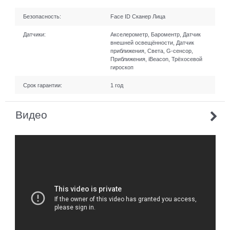
Безопасность:
Face ID Сканер Лица
Датчики:
Акселерометр, Бароментр, Датчик
внешней освещённости, Датчик
приближения, Света, G-сенсор,
Приближения, iBeacon, Трёхосевой
гироскоп
Срок гарантии:
1 год
Видео