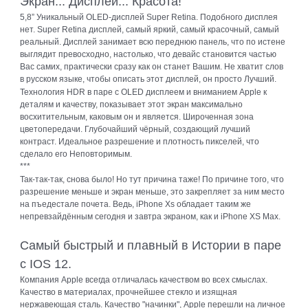
Экран... Дисплей... Красота!
5,8” Уникальный OLED‑дисплей Super Retina. Подобного дисплея
нет. Super Retina дисплей, самый яркий, самый красочный, самый
реальный. Дисплей занимает всю переднюю панель, что по истене
выглядит превосходно, настолько, что девайс становится частью
Вас самих, практически сразу как он станет Вашим. Не хватит слов
в русском языке, чтобы описать этот дисплей, он просто Лучший.
Технология HDR в паре с OLED дисплеем и вниманием Apple к
деталям и качеству, показывает этот экран максимально
восхитительным, каковым он и является. Широченная зона
цветопередачи. Глубочайший чёрный, создающий лучший
контраст. Идеальное разрешение и плотность пикселей, что
сделало его Неповторимым.
***
Так-так-так, снова было! Но тут причина таже! По причине того, что
разрешение меньше и экран меньше, это закрепляет за ним место
на пъедестале почета. Ведь, iPhone Xs обладает таким же
непревзайдённым сегодня и завтра экраном, как и iPhone XS Max.
Самый быстрый и плавный в Истории в паре
с IOS 12.
Компания Apple всегда отличалась качеством во всех смыслах.
Качество в материалах, прочнейшее стекло и изящная
нержавеющая сталь. Качество "начинки", Apple перешли на личное