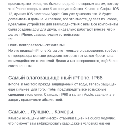
производство чипов, что было определённо верным шагом, потому
что iPhone теперь самое быстрое устройство. Качество Софта, IOS
12, лучшая IOS в истории Apple. Она уже доказала это. И будет
доказывать и дальше. А главное, всё это вместе, делает из iPhone,
идеальное устройство для взаимодействия с ним. Все компоненты
были созданы друг для друга, и идеально работают вместе, что и
делает iPhone, самым лучшим устройством.
***
Опять повторяетесь! - скажите вы!
Но это правда! - iPhone Xs, за счет меньшего разрешения, требует
от процессора меньше ресурсов, которые тот может бросить на
взаимодействие с системой. Делая и так совершенство, ещё более
совершенным.
Самый влагозащищённый iPhone. IP68
iPhone, и без того прежде защищённый от воды, теперь защищён
ещё сильнее, для того, чтобы предупредить все возможные
сценарии утопления. Стандарт IP68 и талант Apple, сделали эту
защиту практически абсолютной.
Самые... Лучшие... Камеры.
Камеры оснащены оптической стабилизацией на обоих модулях,
что поможет вам зафиксировать кадр, даже в условиях низкой