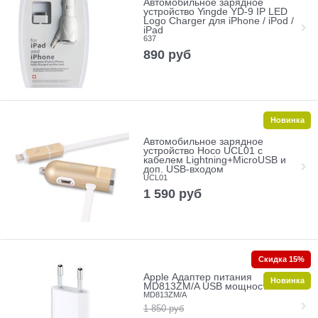
Автомобильное зарядное
устройство Yingde YD-9 IP LED
Logo Charger для iPhone / iPod /
iPad
637
890
руб
Новинка
Автомобильное зарядное
устройство Hoco UCL01 с
кабелем Lightning+MicroUSB и
доп. USB-входом
UCL01
1 590
руб
Скидка 15%
Apple Адаптер питания
Новинка
MD813ZM/A USB мощностью 5 Вт
MD813ZM/A
1 850
руб