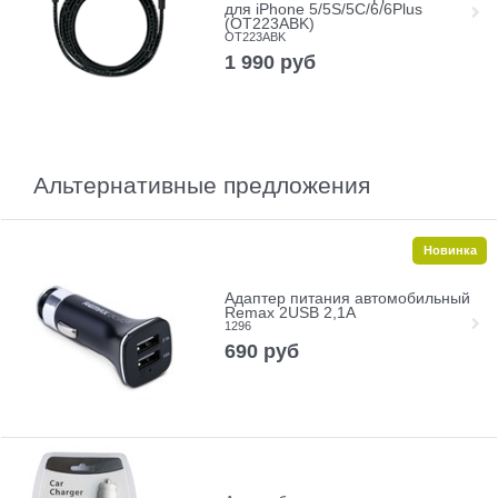
для iPhone 5/5S/5C/6/6Plus
(OT223ABK)
OT223ABK
1 990
руб
Альтернативные предложения
Новинка
Адаптер питания автомобильный
Remax 2USB 2,1A
1296
690
руб