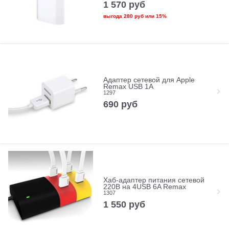
1 570
руб
выгода
280 руб
или
15%
Адаптер сетевой для Apple
Remax USB 1A
1297
690
руб
Хаб-адаптер питания сетевой
220В на 4USB 6A Remax
1307
1 550
руб