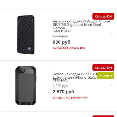
Скидка 40%
Чехол-накладка BMW для iPhone
SE/5/5S Signature Hard Real
Carbon
BMHCP5MBC
1 390
руб
830
руб
выгода
560 руб
или
40%
Скидка 40%
Чехол-накладка LunaTik TakTik
Новинка
Extreme для iPhone SE/5/5s
TT5SH-002
4 290
руб
2 570
руб
выгода
1 720 руб
или
40%