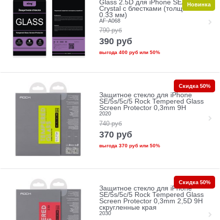
Glass 2.5D для iPhone SE/5/5c/5s
Новинка
Crystal с блестками (толщина
0.33 мм)
AF-A068
790
руб
390
руб
выгода
400 руб
или
50%
Скидка 50%
Защитное стекло для iPhone
SE/5s/5с/5 Rock Tempered Glass
Screen Protector 0,3mm 9H
2020
740
руб
370
руб
выгода
370 руб
или
50%
Скидка 50%
Защитное стекло для iPhone
SE/5s/5с/5 Rock Tempered Glass
Screen Protector 0,3mm 2,5D 9H
скругленные края
2030