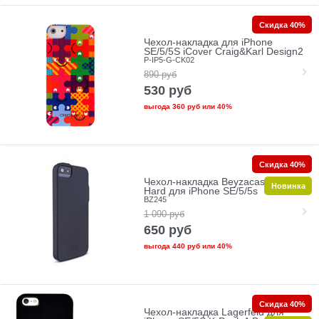
Скидка 40%
Чехол-накладка для iPhone
SE/5/5S iCover Craig&Karl Design2
P-IP5-G-CK02
890
руб
530
руб
выгода
360 руб
или
40%
Скидка 40%
Чехол-накладка Beyzacases Snap
Новинка
Hard для iPhone SE/5/5s
BZ245
1 090
руб
650
руб
выгода
440 руб
или
40%
Скидка 40%
Чехол-накладка Lagerfeld для