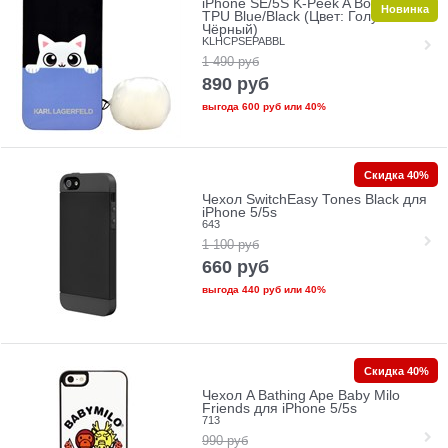
iPhone SE/5S K-Peek A Boo Hard
Новинка
TPU Blue/Black (Цвет: Голубой/
Чёрный)
KLHCPSEPABBL
1 490
руб
890
руб
выгода
600 руб
или
40%
Скидка 40%
Чехол SwitchEasy Tones Black для
iPhone 5/5s
643
1 100
руб
660
руб
выгода
440 руб
или
40%
Скидка 40%
Чехол A Bathing Ape Baby Milo
Friends для iPhone 5/5s
713
990
руб