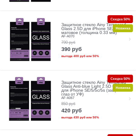
Скидка 50%
Защитное стекло Ainy Tempered
Новинка
Glass 2.5D для iPhone SE/5/5c/5s
матовое (толщина 0.33 мм)
AF-A070
790
руб
390
руб
выгода
400 руб
или
50%
Скидка 50%
Защитное стекло Ainy Tempered
Glass Anti-blue Light 2.5D 0.33mm
Новинка
для iPhone SE/5/5c/5s (защита
глаз от УФ)
AF-A067
850
руб
420
руб
выгода
430 руб
или
50%