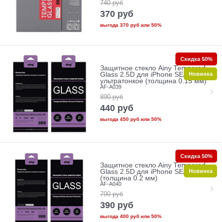
740
руб
370
руб
выгода
370 руб
или
50%
Скидка 50%
Защитное стекло Ainy Tempered
Новинка
Glass 2.5D для iPhone SE/5/5c/5s
ультратонкое (толщина 0.15 мм)
AF-A039
890
руб
440
руб
выгода
450 руб
или
50%
Скидка 50%
Защитное стекло Ainy Tempered
Новинка
Glass 2.5D для iPhone SE/5/5c/5s
(толщина 0.2 мм)
AF-A040
790
руб
390
руб
выгода
400 руб
или
50%