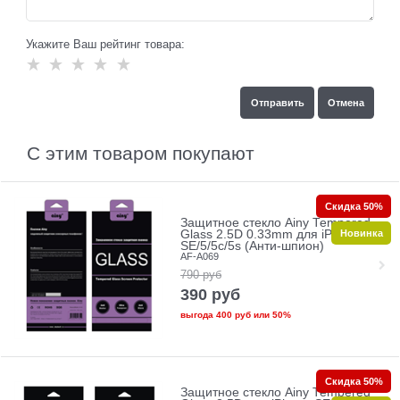
Укажите Ваш рейтинг товара:
С этим товаром покупают
Скидка 50%
Защитное стекло Ainy Tempered
Новинка
Glass 2.5D 0.33mm для iPhone
SE/5/5c/5s (Анти-шпион)
AF-A069
790
руб
390
руб
выгода
400 руб
или
50%
Скидка 50%
Защитное стекло Ainy Tempered