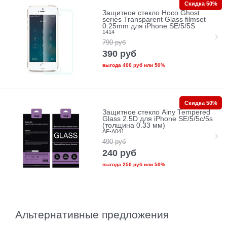
Скидка 50%
Защитное стекло Hoco Ghost
series Transparent Glass filmset
0.25mm для iPhone SE/5/5S
1414
790
руб
390
руб
выгода
400 руб
или
50%
Скидка 50%
Защитное стекло Ainy Tempered
Glass 2.5D для iPhone SE/5/5c/5s
(толщина 0.33 мм)
AF-A041
490
руб
240
руб
выгода
250 руб
или
50%
Альтернативные предложения