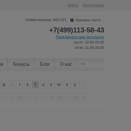
Войти
Регистрация
Номер корзины: 665-221
Корзина:
пусто
+7(499)113-58-43
Перезвоните мне бесплатно
пн-пт: 10.00-20.00
сб-вс: 11.00-20.00
ки
Бонусы
Блог
О нас
p
q
r
s
t
u
v
w
x
y
z
т
у
ф
х
ц
ч
ш
щ
э
ю
я