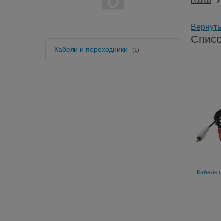
Главная
Вернуть
Списо
Кабели и переходники
(1)
Кабель 
(M) / 2x