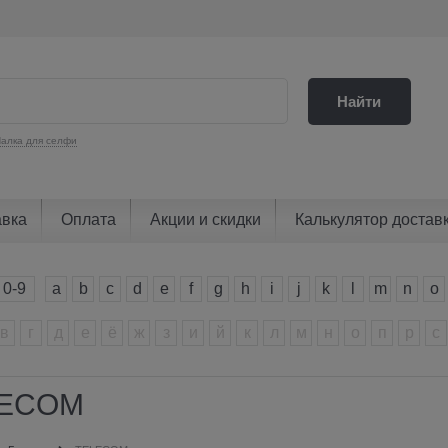
Найти
алка для селфи
авка
Оплата
Акции и скидки
Калькулятор достав
0-9
a
b
c
d
e
f
g
h
i
j
k
l
m
n
o
в
г
д
е
ё
ж
з
и
й
к
л
м
н
о
п
р
с
LECOM