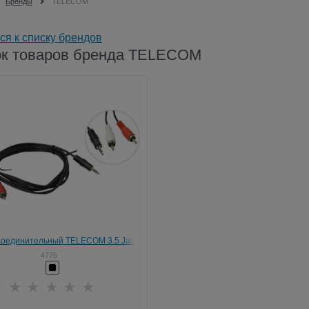
Бренды
TELECOM
ся к списку брендов
к товаров бренда TELECOM
соединительный TELECOM 3.5 Jack
RCA (M), стерео, аудио, 5 м. (1/100)
4775