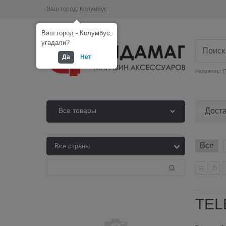
Ваш город:
Колумбус
Ваш город - Колумбус,
угадали?
Да
Нет
Например:
П
Дост
Все товары
Все
а
б
TE