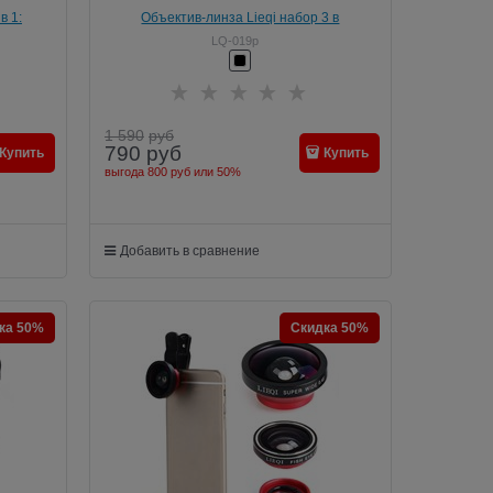
в 1:
Объектив-линза Lieqi набор 3 в
1:Fisheye, Макро ( macro )
LQ-019p
я iPhone
объектив,широкоугольная линза для iPhone
6 plus Цвет: Чёрный (LQ-019)
1 590
руб
790
руб
Купить
Купить
выгода
800 руб
или
50%
Добавить в сравнение
ка 50%
Скидка 50%