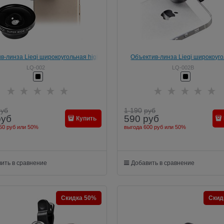
в-линза Lieqi широкоугольная high
Объектив-линза Lieqi широкоуг
ity glass Цвет: Чёрный (LQ-002)
линза optical glass Цвет: Чёрный (
LQ-002
LQ-002B
руб
1 190
руб
руб
590
руб
Купить
50 руб
или
50%
выгода
600 руб
или
50%
ить в сравнение
Добавить в сравнение
Скидка 50%
Скид