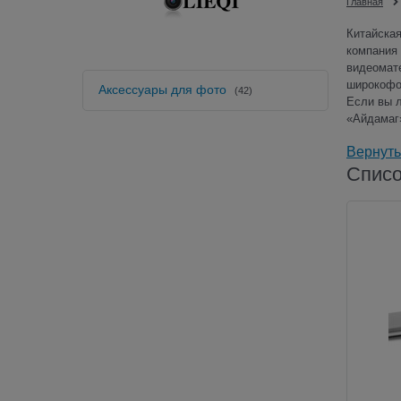
Главная
Китайская
компания 
видеомате
широкофо
Аксессуары для фото
(42)
Если вы л
«Айдамаг
Вернуть
Списо