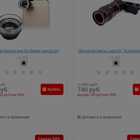
в-линза Lieqi 6x Макро линза Цвет:
Объектив-линза Lieqi 8x "Телеско
Чёрный (LQ-006)
объектив" Цвет: Чёрный/Красный 
LQ-006
LQ-007
руб
1 490
руб
руб
740
руб
Купить
50 руб
или
50%
выгода
750 руб
или
50%
ить в сравнение
Добавить в сравнение
Скидка 50%
Скид