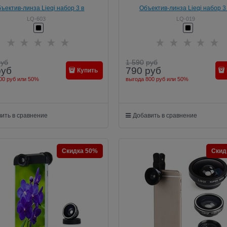
ъектив-линза Lieqi набор 3 в
Объектив-линза Lieqi набор 3 
ye, Макро объектив,широкоугольная
Fisheye, Макро ( macro )
LQ-603
LQ-019
инза Цвет: Чёрный (LQ-603)
объектив,широкоугольная линза дл
6 Цвет: Чёрный (LQ-019)
руб
1 590
руб
руб
790
руб
Купить
00 руб
или
50%
выгода
800 руб
или
50%
ить в сравнение
Добавить в сравнение
Скидка 50%
Скид