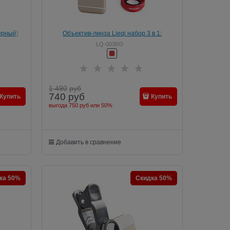
черный)
Объектив-линза Lieqi набор 3 в 1:
fisheye, Макро объектив,широкоугольная
LQ-003RD
линза Цвет: Красный (LQ-003)
1 490
руб
740
руб
Купить
Купить
выгода
750 руб
или
50%
Добавить в сравнение
ка 50%
Скидка 50%