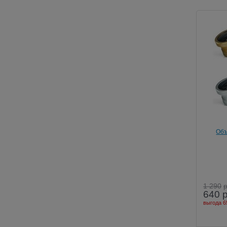
Объ
Объекти
1 290
640
выгода
6