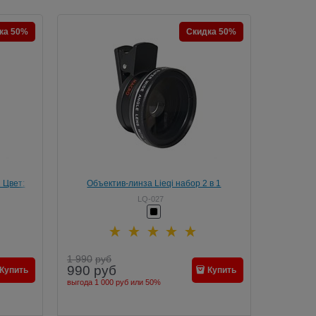
ка 50%
Скидка 50%
1 Цвет:
Объектив-линза Lieqi набор 2 в 1
Широкоугольный и макро, цвет "чёрный"
LQ-027
(LQ-027)
1 990
руб
990
руб
Купить
Купить
выгода
1 000 руб
или
50%