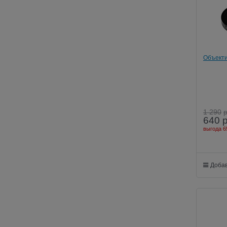
Объекти
qual
1 290
640
выгода
6
Добав