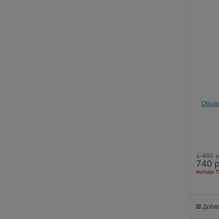
Объект
Макро и
1 490
740
выгода
7
Добав