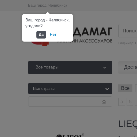
Ваш город:
Челябинск
Ваш город - Челябинск,
угадали?
Да
Нет
Например:
П
Дост
Все товары
Все
а
б
LIEQ