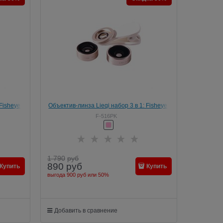
Fisheye,
Объектив-линза Lieqi набор 3 в 1: Fisheye,
 Цвет:
Макро объектив, широкоугольная Цвет:
F-516PK
Розовое золото (F-516)
1 790
руб
890
руб
Купить
Купить
выгода
900 руб
или
50%
Добавить в сравнение