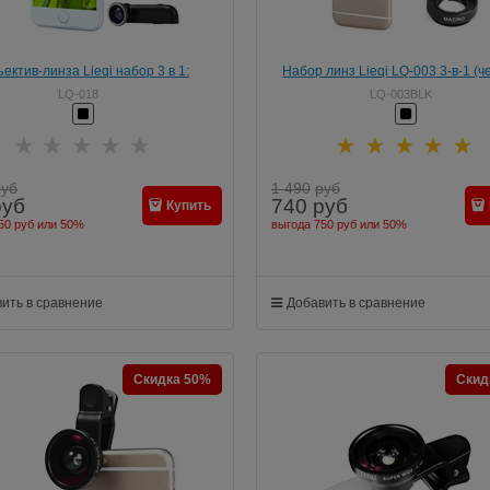
ектив-линза Lieqi набор 3 в 1:
Набор линз Lieqi LQ-003 3-в-1 (
e, Макро объектив,широкоугольная
LQ-018
LQ-003BLK
ля iPhone 6 Цвет: Чёрный (LQ-018)
руб
1 490
руб
руб
740
руб
Купить
50 руб
или
50%
выгода
750 руб
или
50%
ить в сравнение
Добавить в сравнение
Скидка 50%
Скид