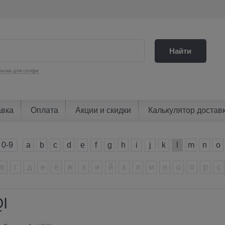
Найти
алка для селфи
авка
Оплата
Акции и скидки
Калькулятор достав
0-9
a
b
c
d
e
f
g
h
i
j
k
l
m
n
o
в
г
д
е
ё
ж
з
и
й
к
л
м
н
о
п
р
с
I