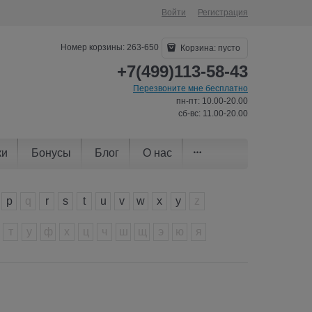
Войти
Регистрация
Номер корзины: 263-650
Корзина:
пусто
+7(499)113-58-43
Перезвоните мне бесплатно
пн-пт: 10.00-20.00
сб-вс: 11.00-20.00
ки
Бонусы
Блог
О нас
p
q
r
s
t
u
v
w
x
y
z
т
у
ф
х
ц
ч
ш
щ
э
ю
я