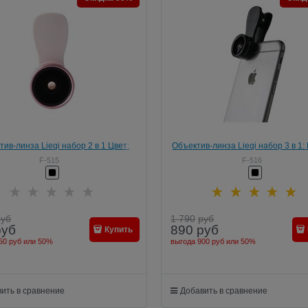
ив-линза Lieqi набор 2 в 1 Цвет:
Объектив-линза Lieqi набор 3 в 1: 
 широкоугольная Цвет: Чёрный (F-
Макро объектив, широкоугольная
F-515
F-516
515)
Чёрный (F-516)
руб
1 790
руб
руб
890
руб
Купить
50 руб
или
50%
выгода
900 руб
или
50%
ить в сравнение
Добавить в сравнение