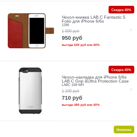
Скидка 40%
Чехол-книжка LAB.C Fantastic 5
Folio для iPhone 6/6s
1286
1 590
руб
950
руб
выгода
640 руб
или
40%
Скидка 40%
Чехол-накладка для iPhone 6/6s
LAB.C Grip &Ultra Protection Case
LABC-108-WH
1 190
руб
710
руб
выгода
480 руб
или
40%
Новинка