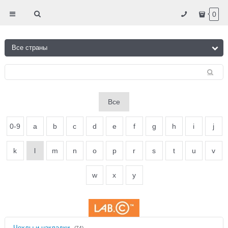
0
Все
0-9
a
b
c
d
e
f
g
h
i
j
k
l
m
n
o
p
r
s
t
u
v
w
x
y
Чехлы и накладки
(74)