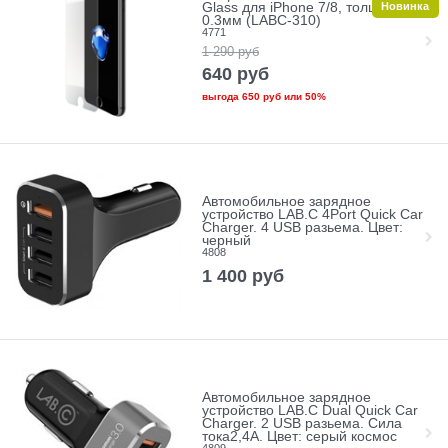
Новинка
Glass для iPhone 7/8, толщина
0.3мм (LABC-310)
4771
1 290
руб
640
руб
выгода
650 руб
или
50%
Автомобильное зарядное
устройство LAB.C 4Port Quick Car
Charger. 4 USB разьема. Цвет:
черный
4808
1 400
руб
Автомобильное зарядное
устройство LAB.C Dual Quick Car
Charger. 2 USB разьема. Сила
тока2,4А. Цвет: серый космос