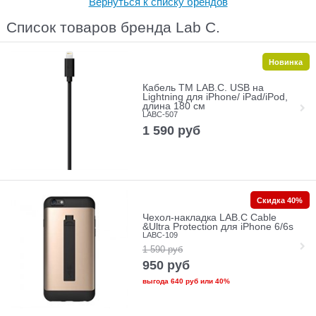
Вернуться к списку брендов
Список товаров бренда Lab C.
Новинка
Кабель ТМ LAB.C. USB на
Lightning для iPhone/ iPad/iPod,
длина 180 см
LABC-507
1 590
руб
Скидка 40%
Чехол-накладка LAB.C Cable
&Ultra Protection для iPhone 6/6s
LABC-109
1 590
руб
950
руб
выгода
640 руб
или
40%