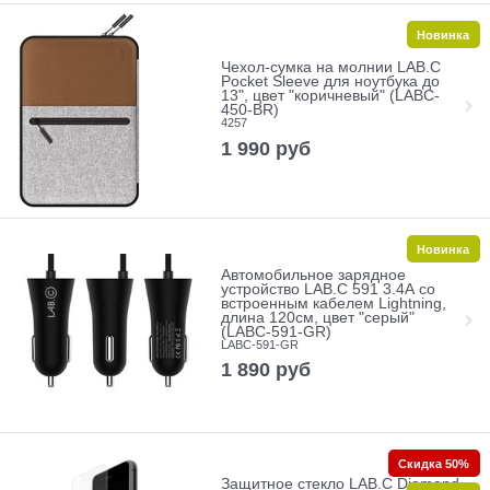
Новинка
Чехол-сумка на молнии LAB.C
Pocket Sleeve для ноутбука до
13", цвет "коричневый" (LABC-
450-BR)
4257
1 990
руб
Новинка
Автомобильное зарядное
устройство LAB.C 591 3.4А со
встроенным кабелем Lightning,
длина 120см, цвет "серый"
(LABC-591-GR)
LABC-591-GR
1 890
руб
Скидка 50%
Защитное стекло LAB.C Diamond