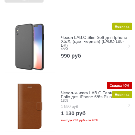
Новинка
Чехол LAB.C Slim Soft для Iphone
XS/X, (цвет черный) (LABC-198-
BK)
4853
990
руб
Скидка 40%
Чехол-книжка LAB.C Fantastic 5
Новинка
Folio для iPhone 6/6s Plus+
1285
1 890
руб
1 130
руб
выгода
760 руб
или
40%