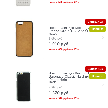
выгода
520 руб
или
40%
Скидка 40%
Чехол-накладка Moodz для
Новинка
iPhone 6/6S ST-A Series Hard
MZ276
1 690
руб
1 010
руб
выгода
680 руб
или
40%
Скидка 40%
Чехол-накладка Bushbuck
Новинка
Baronage Classic Hard для Apple
iPhone 6/6s
IP6BE
2 290
руб
1 370
руб
выгода
920 руб
или
40%