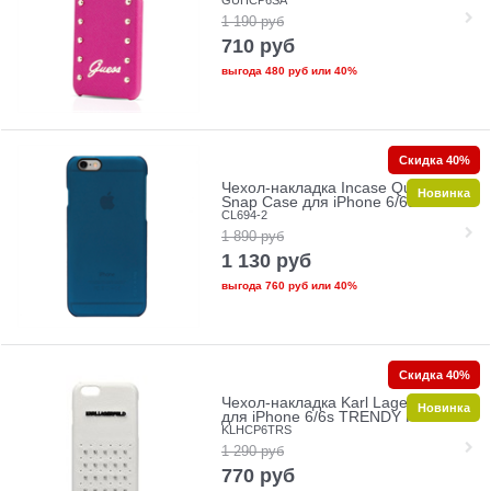
1 190
руб
710
руб
выгода
480 руб
или
40%
Скидка 40%
Чехол-накладка Incase Quick
Новинка
Snap Case для iPhone 6/6s
CL694-2
1 890
руб
1 130
руб
выгода
760 руб
или
40%
Скидка 40%
Чехол-накладка Karl Lagerfeld
Новинка
для iPhone 6/6s TRENDY Hard
KLHCP6TRS
1 290
руб
770
руб