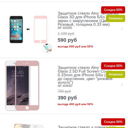
Скидка 50%
Защитное стекло Ainy Tempered
Glass 3D для iPhone 6/6s на весь
Новинка
экран с закруглением (Цвет:
Розовый, толщина 0.33 мм)
AF-A428S
1 190
руб
590
руб
выгода
600 руб
или
50%
Скидка 50%
Защитное стекло Ainy Tempered
Glass 2.5D Full Screen Cover
Новинка
0.33mm для iPhone 6/6s (Защита
до скругления, цвет "розовое
золото")
AF-A364D
790
руб
390
руб
выгода
400 руб
или
50%
Скидка 50%
Защитное стекло + пленка для