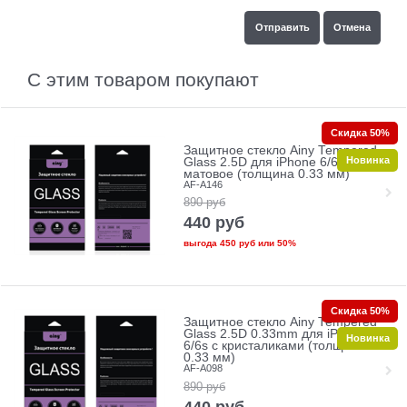
С этим товаром покупают
Скидка 50%
Защитное стекло Ainy Tempered
Новинка
Glass 2.5D для iPhone 6/6s
матовое (толщина 0.33 мм)
AF-A146
890
руб
440
руб
выгода
450 руб
или
50%
Скидка 50%
Защитное стекло Ainy Tempered
Glass 2.5D 0.33mm для iPhone
Новинка
6/6s с кристаликами (толщина
0.33 мм)
AF-A098
890
руб
440
руб