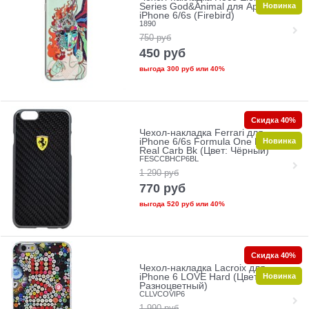
Новинка
Series God&Animal для Apple
iPhone 6/6s (Firebird)
1890
750
руб
450
руб
выгода
300 руб
или
40%
Скидка 40%
Чехол-накладка Ferrari для
Новинка
iPhone 6/6s Formula One Hard
Real Carb Bk (Цвет: Чёрный)
FESCCBHCP6BL
1 290
руб
770
руб
выгода
520 руб
или
40%
Скидка 40%
Чехол-накладка Lacroix для
Новинка
iPhone 6 LOVE Hard (Цвет:
Разноцветный)
CLLVCOVIP6
1 990
руб