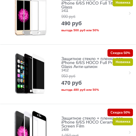
Новинка
iPhone 6/6S HOCO Full Titanium
Glass
1411
990
руб
490
руб
выгода
500 руб
или
50%
Скидка 50%
Защитное стекло + пленка для
Новинка
iPhone 6/6S HOCO Full Privacy
Glass Анти-шпион
1412
950
руб
470
руб
выгода
480 руб
или
50%
Скидка 50%
Защитное стекло + пленка для
Новинка
iPhone 6/6S HOCO Ceramic Glass
Screen Film
1409
1 050
руб