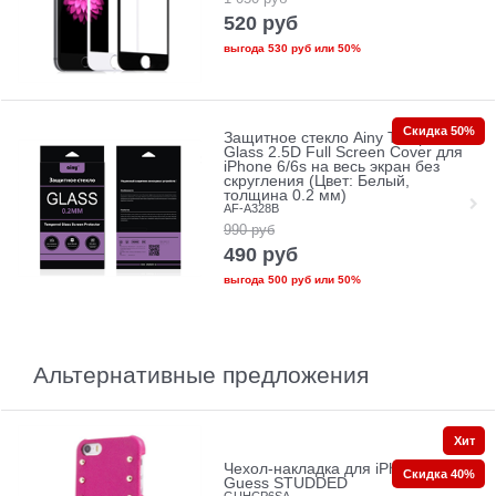
520
руб
выгода
530 руб
или
50%
Скидка 50%
Защитное стекло Ainy Tempered
Glass 2.5D Full Screen Cover для
iPhone 6/6s на весь экран без
скругления (Цвет: Белый,
толщина 0.2 мм)
AF-A328B
990
руб
490
руб
выгода
500 руб
или
50%
Альтернативные предложения
Хит
Чехол-накладка для iPhone 6/6s
Скидка 40%
Guess STUDDED
GUHCP6SA