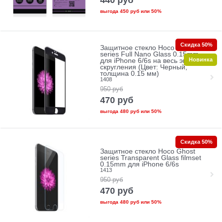
выгода
450 руб
или
50%
Скидка 50%
Защитное стекло Hoco Ghost
series Full Nano Glass 0.15mm
Новинка
для iPhone 6/6s на весь экран без
скругления (Цвет: Черный,
толщина 0.15 мм)
1408
950
руб
470
руб
выгода
480 руб
или
50%
Скидка 50%
Защитное стекло Hoco Ghost
series Transparent Glass filmset
0.15mm для iPhone 6/6s
1413
950
руб
470
руб
выгода
480 руб
или
50%