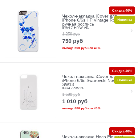
Скидка 40%
Чехол-накладка iCover для
Новинка
iPhone 6/6s HP Vintage Rose
ручная роспись
IP6/4.7-HP/W-VR/
1 250
руб
750
руб
выгода
500 руб
или
40%
Скидка 40%
Чехол-накладка iCover для
Новинка
iPhone 6/6s Swarovski New Design
SW13
IP6/4.7-SW13-
1 690
руб
1 010
руб
выгода
680 руб
или
40%
Скидка 40%
Чехол-накладка Hoco Element