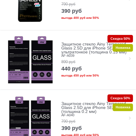
790
руб
390
руб
выгода
400 руб
или
50%
Скидка 50%
Защитное стекло Ainy Tempered
Новинка
Glass 2.5D для iPhone SE/5/5c/5s
ультратонкое (толщина 0.15 мм)
AF-A039
890
руб
440
руб
выгода
450 руб
или
50%
Скидка 50%
Защитное стекло Ainy Tempered
Новинка
Glass 2.5D для iPhone SE/5/5c/5s
(толщина 0.2 мм)
AF-A040
790
руб
390
руб
выгода
400 руб
или
50%