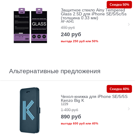
Скидка 50%
Защитное стекло Ainy Tempered
Glass 2.5D для iPhone SE/5/5c/5s
(толщина 0.33 мм)
AF-A041
490
руб
240
руб
выгода
250 руб
или
50%
Альтернативные предложения
Скидка 40%
Чехол-книжка для iPhone SE/5/5S
Kenzo Big K
1229
1 490
руб
890
руб
выгода
600 руб
или
40%