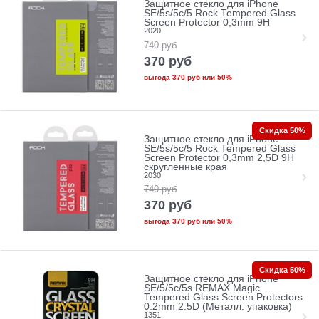
Защитное стекло для iPhone
SE/5s/5с/5 Rock Tempered Glass
Screen Protector 0,3mm 9H
2020
740
руб
370
руб
выгода
370 руб
или
50%
Скидка 50%
Защитное стекло для iPhone
SE/5s/5с/5 Rock Tempered Glass
Screen Protector 0,3mm 2,5D 9H
скругленные края
2030
740
руб
370
руб
выгода
370 руб
или
50%
Скидка 50%
Защитное стекло для iPhone
SE/5/5c/5s REMAX Magic
Tempered Glass Screen Protectors
0.2mm 2.5D (Металл. упаковка)
1351