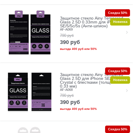
Скидка 50%
Защитное стекло Ainy Tempered
Новинка
Glass 2.5D 0.33mm для iPhone
SE/5/5c/5s (Анти-шпион)
AF-A069
790
руб
390
руб
выгода
400 руб
или
50%
Скидка 50%
Защитное стекло Ainy Tempered
Glass 2.5D для iPhone SE/5/5c/5s
Новинка
Crystal с блестками (толщина
0.33 мм)
AF-A068
790
руб
390
руб
выгода
400 руб
или
50%
Скидка 50%