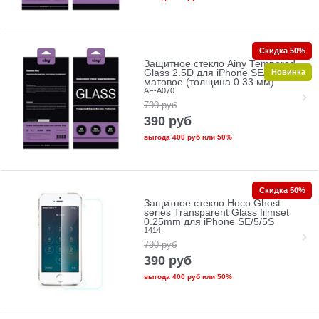
Скидка 50%
Защитное стекло Ainy Tempered
Новинка
Glass 2.5D для iPhone SE/5/5c/5s
матовое (толщина 0.33 мм)
AF-A070
790
руб
390
руб
выгода
400 руб
или
50%
Скидка 50%
Защитное стекло Hoco Ghost
series Transparent Glass filmset
0.25mm для iPhone SE/5/5S
1414
790
руб
390
руб
выгода
400 руб
или
50%