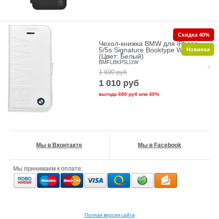
Скидка 40%
Чехол-книжка BMW для iPhone
Новинка
5/5s Signature Booktype White
(Цвет: Белый)
BMFLBKP5LOW
1 690
руб
1 010
руб
выгода
680 руб
или
40%
Мы в Вконтакте
Мы в Facebook
Мы принимаем к оплате:
Полная версия сайта