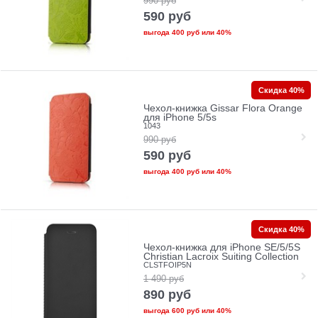
990
руб
590
руб
выгода
400 руб
или
40%
Скидка 40%
Чехол-книжка Gissar Flora Orange
для iPhone 5/5s
1043
990
руб
590
руб
выгода
400 руб
или
40%
Скидка 40%
Чехол-книжка для iPhone SE/5/5S
Christian Lacroix Suiting Collection
CLSTFOIP5N
1 490
руб
890
руб
выгода
600 руб
или
40%