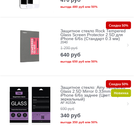
470
руб
выгода
480 руб
или
50%
Скидка 50%
Защитное стекло Rock Tempered
Glass Screen Protector 2.5D для
iPhone 6/6s (Стандарт 0.3 мм)
2040
1 290
руб
640
руб
выгода
650 руб
или
50%
Скидка 50%
Защитное стекло: Ainy Tempered
Glass 2.5D Mirror 0.33mm для
Новинка
iPhone 6/6s заднее (Цвет: Черно-
зеркальный)
AF-A153A
690
руб
340
руб
выгода
350 руб
или
50%