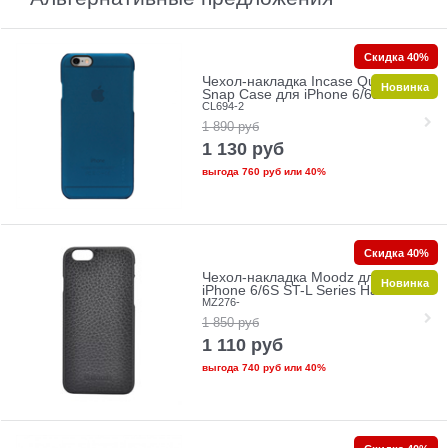
Скидка 40%
Чехол-накладка Incase Quick
Новинка
Snap Case для iPhone 6/6s
CL694-2
1 890
руб
1 130
руб
выгода
760 руб
или
40%
Скидка 40%
Чехол-накладка Moodz для
Новинка
iPhone 6/6S ST-L Series Hard
MZ276-
1 850
руб
1 110
руб
выгода
740 руб
или
40%