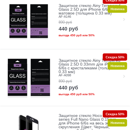
Скидка 50%
Защитное стекло Ainy Tempered
Новинка
Glass 2.5D для iPhone 6/6s
матовое (толщина 0.33 мм)
AF-A146
890
руб
440
руб
выгода
450 руб
или
50%
Скидка 50%
Защитное стекло Ainy Tempered
Glass 2.5D 0.33mm для iPhone
Новинка
6/6s с кристаликами (толщина
0.33 мм)
AF-A098
890
руб
440
руб
выгода
450 руб
или
50%
Скидка 50%
Защитное стекло Hoco Ghost
series Full Nano Glass 0.15mm
Новинка
для iPhone 6/6s на весь экран без
скругления (Цвет: Черный,