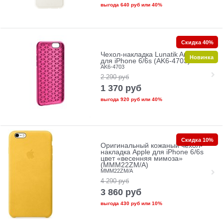
выгода
640 руб
или
40%
Скидка 40%
Чехол-накладка Lunatik Architek
Новинка
для iPhone 6/6s (AK6-4703)
AK6-4703
2 290
руб
1 370
руб
выгода
920 руб
или
40%
Скидка 10%
Оригинальный кожаный чехол-
накладка Apple для iPhone 6/6s
цвет «весенняя мимоза»
(MMM22ZM/A)
MMM22ZM/A
4 290
руб
3 860
руб
выгода
430 руб
или
10%