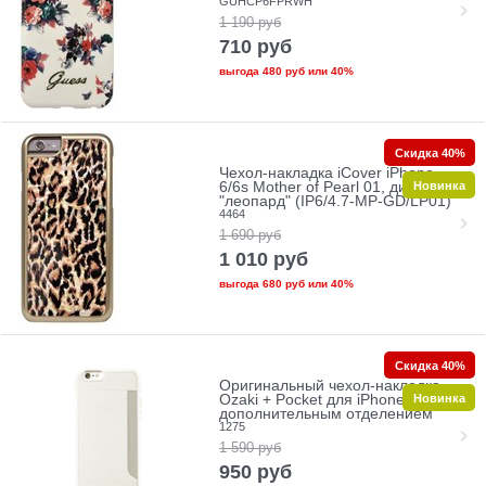
GUHCP6FPRWH
1 190
руб
710
руб
выгода
480 руб
или
40%
Скидка 40%
Чехол-накладка iCover iPhone
Новинка
6/6s Mother of Pearl 01, дизайн
"леопард" (IP6/4.7-MP-GD/LP01)
4464
1 690
руб
1 010
руб
выгода
680 руб
или
40%
Скидка 40%
Оригинальный чехол-накладка
Новинка
Ozaki + Pocket для iPhone 6/6s с
дополнительным отделением
1275
1 590
руб
950
руб