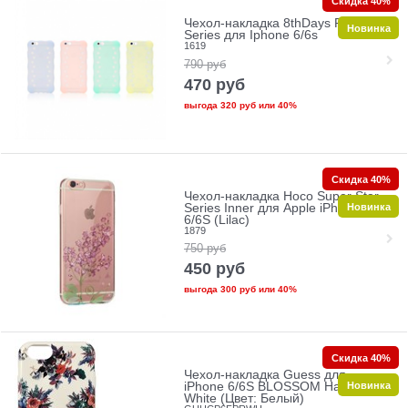
Скидка 40%
Чехол-накладка 8thDays Pudding
Новинка
Series для Iphone 6/6s
1619
790
руб
470
руб
выгода
320 руб
или
40%
Скидка 40%
Чехол-накладка Hoco Super Star
Новинка
Series Inner для Apple iPhone
6/6S (Lilac)
1879
750
руб
450
руб
выгода
300 руб
или
40%
Скидка 40%
Чехол-накладка Guess для
Новинка
iPhone 6/6S BLOSSOM Hard TPU
White (Цвет: Белый)