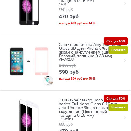
толщина 0.15 мм)
1408
950
руб
470
руб
выгода
480 руб
или
50%
Скидка 50%
Защитное стекло Ainy Tempered
Glass 3D для iPhone 6/6s на весь
Новинка
экран с закруглением (Цвет:
Розовый, толщина 0.33 мм)
AF-A428S
1 190
руб
590
руб
выгода
600 руб
или
50%
Скидка 50%
Защитное стекло Hoco Ghost
series Full Nano Glass 0.15mm
Новинка
для iPhone 6/6s на весь экран без
скругления (Цвет: Белый,
толщина 0.15 мм)
1408WHT
950
руб