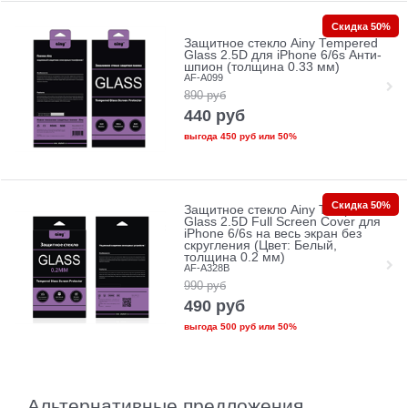
Скидка 50%
Защитное стекло Ainy Tempered
Glass 2.5D для iPhone 6/6s Анти-
шпион (толщина 0.33 мм)
AF-A099
890
руб
440
руб
выгода
450 руб
или
50%
Скидка 50%
Защитное стекло Ainy Tempered
Glass 2.5D Full Screen Cover для
iPhone 6/6s на весь экран без
скругления (Цвет: Белый,
толщина 0.2 мм)
AF-A328B
990
руб
490
руб
выгода
500 руб
или
50%
Альтернативные предложения