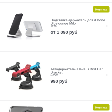
Новинка
Подставка-держатель для iPhone
Bluelounge Milo
1279
от
1 090
руб
Автодержатель iHave B.Bird Car
Bracket
ic0301
990
руб
Новинка