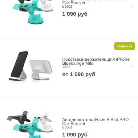
Car Bracket
ic0302
1 090
руб
Новинка
Подставка-держатель для iPhone
Bluelounge Milo
1279
от
1 090
руб
Автодержатель iHave B.Bird PRO
Car Bracket
ic0302
1 090
руб