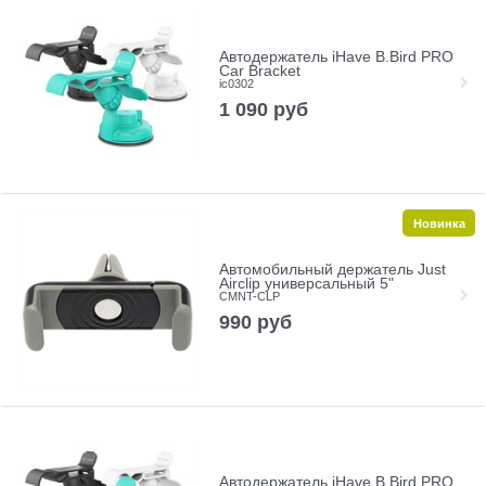
Автодержатель iHave B.Bird PRO
Car Bracket
ic0302
1 090
руб
Новинка
Автомобильный держатель Just
Airclip универсальный 5"
CMNT-CLP
990
руб
Автодержатель iHave B.Bird PRO