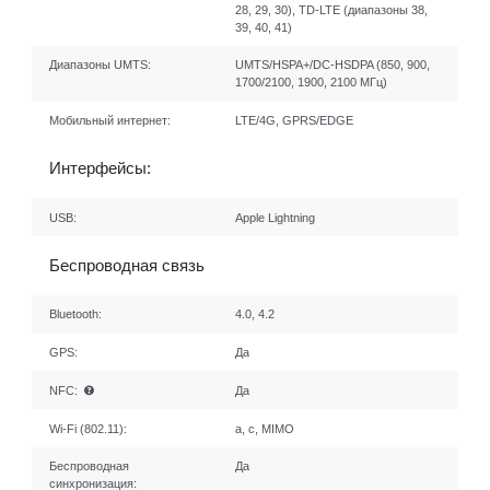
28, 29, 30), TD-LTE (диапазоны 38,
39, 40, 41)
Диапазоны UMTS:
UMTS/HSPA+/DC-HSDPA (850, 900,
1700/2100, 1900, 2100 МГц)
Мобильный интернет:
LTE/4G, GPRS/EDGE
Интерфейсы:
USB:
Apple Lightning
Беспроводная связь
Bluetooth:
4.0, 4.2
GPS:
Да
NFC:
Да
Wi-Fi (802.11):
a, c, MIMO
Беспроводная
Да
синхронизация: