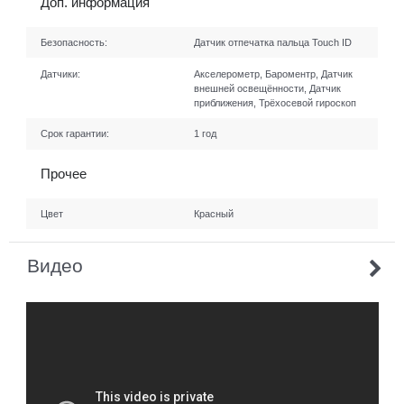
Доп. информация
Безопасность:
Датчик отпечатка пальца Touch ID
Датчики:
Акселерометр, Бароментр, Датчик
внешней освещённости, Датчик
приближения, Трёхосевой гироскоп
Срок гарантии:
1 год
Прочее
Цвет
Красный
Видео