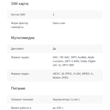
SIM карта:
Кол-во SIM:
1
Форм-фактор
Nano-сим
симкарты:
Мультимедиа
Диктофон:
Да
Формат аудио:
AAC, HE-AAC, MP3, Audible, Apple
Lossless, AIFF и WAV, Dolby Digital
(AC‑3), MP3 VBR
Формат видео:
HEVC, M-JPEG, H.264, MPEG-4,,
Motion JPEG
Питание
Элемент питания:
Аккумулятор ( Li-ion )
Время работы в
до 240 ч.