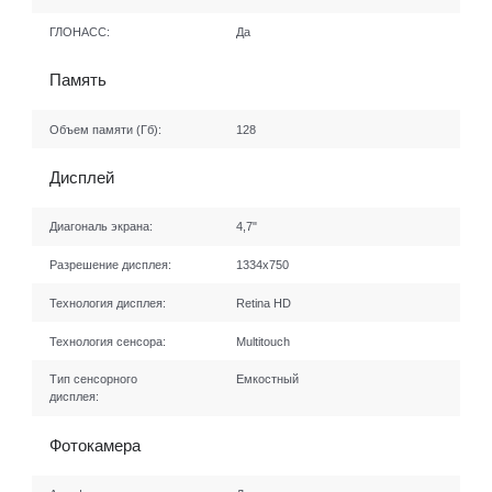
ГЛОНАСС:
Да
Память
Объем памяти (Гб):
128
Дисплей
Диагональ экрана:
4,7"
Разрешение дисплея:
1334x750
Технология дисплея:
Retina HD
Технология сенсора:
Multitouch
Тип сенсорного
Емкостный
дисплея:
Фотокамера