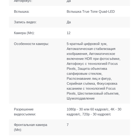
Автофокус:
Да
Вспышка:
Вспышка True Tone Quad-LED
Запись видео:
Да
Камера (Мп):
12
Особенности камеры:
5-кратный цифровой зум,
Автоматическая стабилизация
изображения, Автоматическое
включение HDR при фотосъёмке,
Автофокус с технологией Focus
Pixels, Защита объектива
сапфировым стеклом,
Распознавание лиц и фигур,
Серийная съëмка, Фокусировка
касанием с технологией Focus
Pixels, Шестилинзовый объектив,
Шумоподавление
Разрешение
1080p - 30 или 60 кадров/ с, 4K - 30
видеосъемки:
кадров/ с, 720p - 30 кадров/ с
Фронтальная камера
7
(Мп):