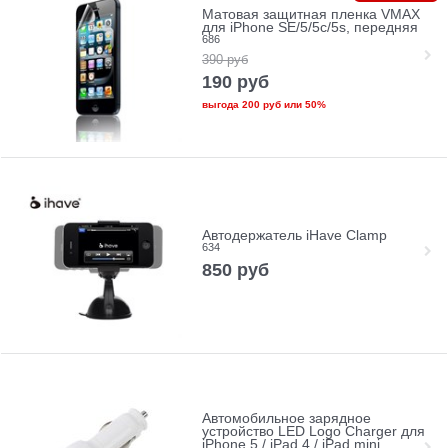
Матовая защитная пленка VMAX
для iPhone SE/5/5c/5s, передняя
686
390
руб
190
руб
выгода
200 руб
или
50%
Автодержатель iHave Clamp
634
850
руб
Автомобильное зарядное
устройство LED Logo Charger для
iPhone 5 / iPad 4 / iPad mini