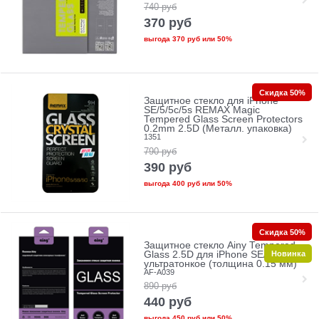
740
руб
370
руб
выгода
370 руб
или
50%
Скидка 50%
Защитное стекло для iPhone
SE/5/5c/5s REMAX Magic
Tempered Glass Screen Protectors
0.2mm 2.5D (Металл. упаковка)
1351
790
руб
390
руб
выгода
400 руб
или
50%
Скидка 50%
Защитное стекло Ainy Tempered
Новинка
Glass 2.5D для iPhone SE/5/5c/5s
ультратонкое (толщина 0.15 мм)
AF-A039
890
руб
440
руб
выгода
450 руб
или
50%