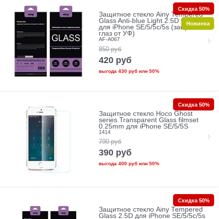
Скидка 50%
Защитное стекло Ainy Tempered
Glass Anti-blue Light 2.5D 0.33mm
Новинка
для iPhone SE/5/5c/5s (защита
глаз от УФ)
AF-A067
850
руб
420
руб
выгода
430 руб
или
50%
Скидка 50%
Защитное стекло Hoco Ghost
series Transparent Glass filmset
0.25mm для iPhone SE/5/5S
1414
790
руб
390
руб
выгода
400 руб
или
50%
Скидка 50%
Защитное стекло Ainy Tempered
Glass 2.5D для iPhone SE/5/5c/5s