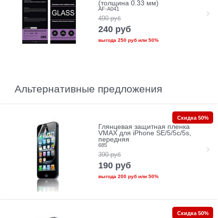
(толщина 0.33 мм)
AF-A041
490
руб
240
руб
выгода
250 руб
или
50%
Альтернативные предложения
Скидка 50%
Глянцевая защитная пленка
VMAX для iPhone SE/5/5c/5s,
передняя
685
390
руб
190
руб
выгода
200 руб
или
50%
Скидка 50%