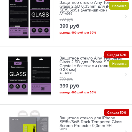
Защитное стекло Ainy Tempered
Новинка
Glass 2.5D 0.33mm для iPhone
SE/5/5c/5s (Анти-шпион)
AF-A069
790
руб
390
руб
выгода
400 руб
или
50%
Скидка 50%
Защитное стекло Ainy Tempered
Glass 2.5D для iPhone SE/5/5c/5s
Новинка
Crystal с блестками (толщина
0.33 мм)
AF-A068
790
руб
390
руб
выгода
400 руб
или
50%
Скидка 50%
Защитное стекло для iPhone
SE/5s/5с/5 Rock Tempered Glass
Screen Protector 0,3mm 9H
2020