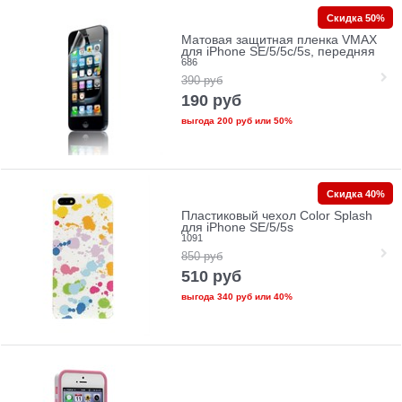
Скидка 50%
Матовая защитная пленка VMAX
для iPhone SE/5/5c/5s, передняя
686
390
руб
190
руб
выгода
200 руб
или
50%
Скидка 40%
Пластиковый чехол Color Splash
для iPhone SE/5/5s
1091
850
руб
510
руб
выгода
340 руб
или
40%