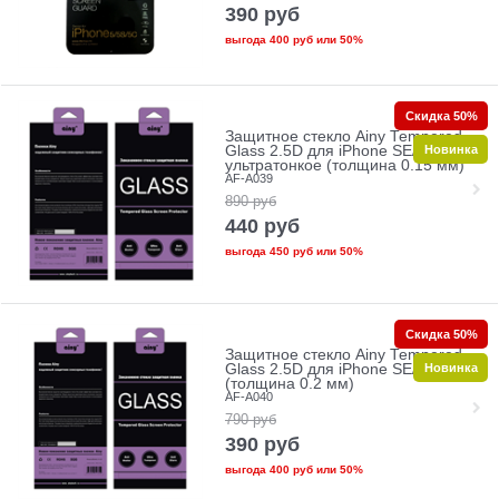
390
руб
выгода
400 руб
или
50%
Скидка 50%
Защитное стекло Ainy Tempered
Новинка
Glass 2.5D для iPhone SE/5/5c/5s
ультратонкое (толщина 0.15 мм)
AF-A039
890
руб
440
руб
выгода
450 руб
или
50%
Скидка 50%
Защитное стекло Ainy Tempered
Новинка
Glass 2.5D для iPhone SE/5/5c/5s
(толщина 0.2 мм)
AF-A040
790
руб
390
руб
выгода
400 руб
или
50%