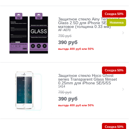
Скидка 50%
Защитное стекло Ainy Tempered
Новинка
Glass 2.5D для iPhone SE/5/5c/5s
матовое (толщина 0.33 мм)
AF-A070
790
руб
390
руб
выгода
400 руб
или
50%
Скидка 50%
Защитное стекло Hoco Ghost
series Transparent Glass filmset
0.25mm для iPhone SE/5/5S
1414
790
руб
390
руб
выгода
400 руб
или
50%
Скидка 50%