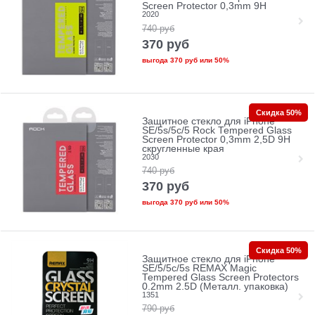
Screen Protector 0,3mm 9H
2020
740
руб
370
руб
выгода
370 руб
или
50%
Скидка 50%
Защитное стекло для iPhone
SE/5s/5с/5 Rock Tempered Glass
Screen Protector 0,3mm 2,5D 9H
скругленные края
2030
740
руб
370
руб
выгода
370 руб
или
50%
Скидка 50%
Защитное стекло для iPhone
SE/5/5c/5s REMAX Magic
Tempered Glass Screen Protectors
0.2mm 2.5D (Металл. упаковка)
1351
790
руб