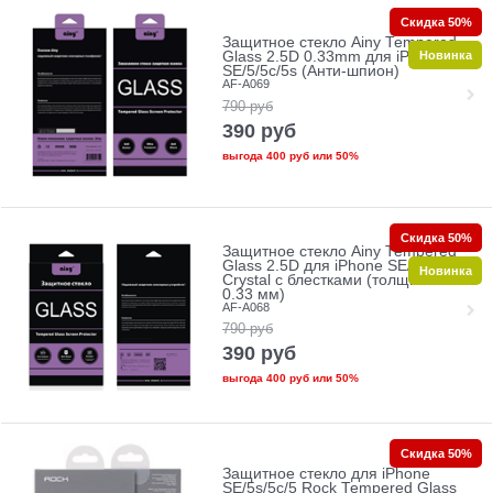
Скидка 50%
Защитное стекло Ainy Tempered
Новинка
Glass 2.5D 0.33mm для iPhone
SE/5/5c/5s (Анти-шпион)
AF-A069
790
руб
390
руб
выгода
400 руб
или
50%
Скидка 50%
Защитное стекло Ainy Tempered
Glass 2.5D для iPhone SE/5/5c/5s
Новинка
Crystal с блестками (толщина
0.33 мм)
AF-A068
790
руб
390
руб
выгода
400 руб
или
50%
Скидка 50%
Защитное стекло для iPhone
SE/5s/5с/5 Rock Tempered Glass