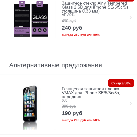
Защитное стекло Ainy Tempered
Glass 2.5D для iPhone SE/5/5c/5s
(толщина 0.33 мм)
AF-A041
490
руб
240
руб
выгода
250 руб
или
50%
Альтернативные предложения
Скидка 50%
Глянцевая защитная пленка
VMAX для iPhone SE/5/5c/5s,
передняя
685
390
руб
190
руб
выгода
200 руб
или
50%