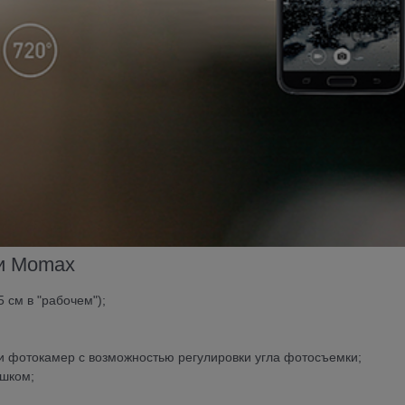
фи Momax
 см в "рабочем");
и фотокамер с возможностью регулировки угла фотосъемки
;
ешком
;