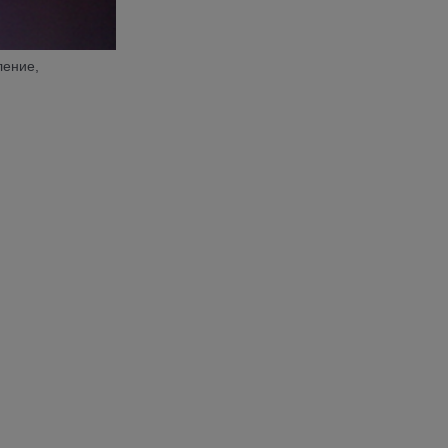
ление,