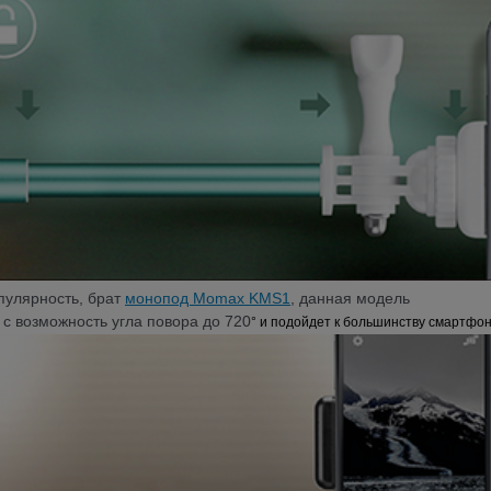
пулярность, брат
монопод Momax KMS1
, данная модель
с возможность угла повора до 720
° и подойдет к большинству смартфон