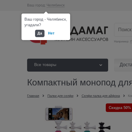
Ваш город:
Челябинск
Ваш город - Челябинск,
угадали?
Да
Нет
Например:
П
Дост
Все товары
Компактный монопод дл
Главная
Палки для селфи
Селфи палка для айфона
Ко
Скидка 50%