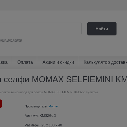
Найти
алка для селфи
авка
Оплата
Акции и скидки
Калькулятор достав
я селфи MOMAX SELFIEMINI KM
мпактный монопод для селфи MOMAX SELFIEMINI KMS2 с пультом
Производитель:
Momax
Артикул:
KMS2GLD
Размеры:
25 x 100 x 40