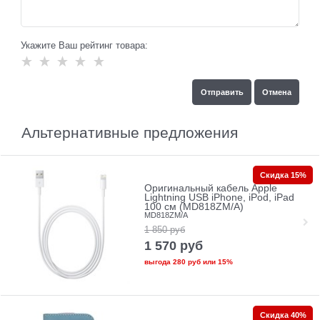
Укажите Ваш рейтинг товара:
Альтернативные предложения
Скидка 15%
Оригинальный кабель Apple
Lightning USB iPhone, iPod, iPad
100 см (MD818ZM/A)
MD818ZM/A
1 850
руб
1 570
руб
выгода
280 руб
или
15%
Скидка 40%