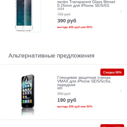
series Transparent Glass filmset
0.25mm для iPhone SE/5/5S
1414
790
руб
390
руб
выгода
400 руб
или
50%
Альтернативные предложения
Скидка 50%
Глянцевая защитная пленка
VMAX для iPhone SE/5/5c/5s,
передняя
685
390
руб
190
руб
выгода
200 руб
или
50%