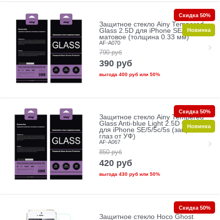
Скидка 50%
Защитное стекло Ainy Tempered
Новинка
Glass 2.5D для iPhone SE/5/5c/5s
матовое (толщина 0.33 мм)
AF-A070
790
руб
390
руб
выгода
400 руб
или
50%
Скидка 50%
Защитное стекло Ainy Tempered
Glass Anti-blue Light 2.5D 0.33mm
Новинка
для iPhone SE/5/5c/5s (защита
глаз от УФ)
AF-A067
850
руб
420
руб
выгода
430 руб
или
50%
Скидка 50%
Защитное стекло Hoco Ghost