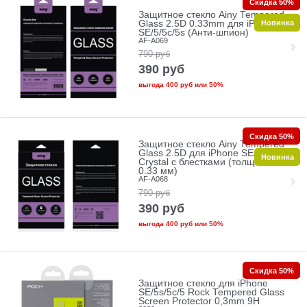
Скидка 50%
Защитное стекло Ainy Tempered
Новинка
Glass 2.5D 0.33mm для iPhone
SE/5/5c/5s (Анти-шпион)
AF-A069
790
руб
390
руб
выгода
400 руб
или
50%
Скидка 50%
Защитное стекло Ainy Tempered
Glass 2.5D для iPhone SE/5/5c/5s
Новинка
Crystal с блестками (толщина
0.33 мм)
AF-A068
790
руб
390
руб
выгода
400 руб
или
50%
Скидка 50%
Защитное стекло для iPhone
SE/5s/5с/5 Rock Tempered Glass
Screen Protector 0,3mm 9H