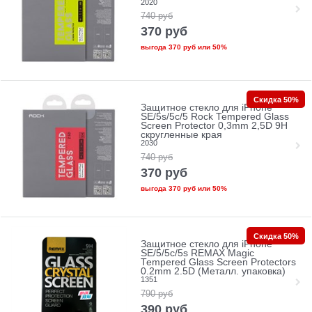
2020
740
руб
370
руб
выгода
370 руб
или
50%
Скидка 50%
Защитное стекло для iPhone
SE/5s/5с/5 Rock Tempered Glass
Screen Protector 0,3mm 2,5D 9H
скругленные края
2030
740
руб
370
руб
выгода
370 руб
или
50%
Скидка 50%
Защитное стекло для iPhone
SE/5/5c/5s REMAX Magic
Tempered Glass Screen Protectors
0.2mm 2.5D (Металл. упаковка)
1351
790
руб
390
руб