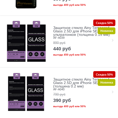
выгода
400 руб
или
50%
Скидка 50%
Защитное стекло Ainy Tempered
Новинка
Glass 2.5D для iPhone SE/5/5c/5s
ультратонкое (толщина 0.15 мм)
AF-A039
890
руб
440
руб
выгода
450 руб
или
50%
Скидка 50%
Защитное стекло Ainy Tempered
Новинка
Glass 2.5D для iPhone SE/5/5c/5s
(толщина 0.2 мм)
AF-A040
790
руб
390
руб
выгода
400 руб
или
50%