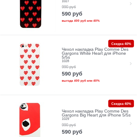
1027
990
руб
590
руб
выгода
400 руб
или
40%
Скидка 40%
Чехол накладка Play Comme Des
Gargons White Heart для iPhone
5/5s
1028
990
руб
590
руб
выгода
400 руб
или
40%
Скидка 40%
Чехол накладка Play Comme Des
Gargons Big Heart для iPhone 5/5s
1029
990
руб
590
руб