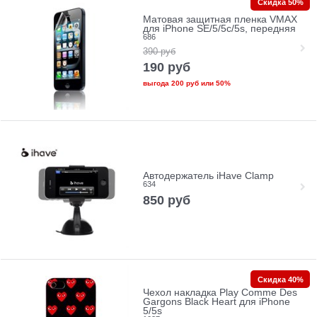
Скидка 50%
Матовая защитная пленка VMAX
для iPhone SE/5/5c/5s, передняя
686
390
руб
190
руб
выгода
200 руб
или
50%
Автодержатель iHave Clamp
634
850
руб
Скидка 40%
Чехол накладка Play Comme Des
Gargons Black Heart для iPhone
5/5s