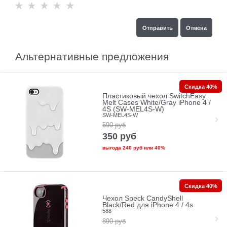
Альтернативные предложения
Скидка 40%
Пластиковый чехол SwitchEasy
Melt Cases White/Gray iPhone 4 /
4S (SW-MEL4S-W)
SW-MEL4S-W
590
руб
350
руб
выгода
240 руб
или
40%
Скидка 40%
Чехол Speck CandyShell
Black/Red для iPhone 4 / 4s
588
890
руб