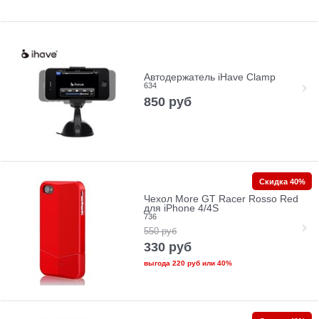
Автодержатель iHave Clamp
634
850
руб
Скидка 40%
Чехол More GT Racer Rosso Red
для iPhone 4/4S
736
550
руб
330
руб
выгода
220 руб
или
40%