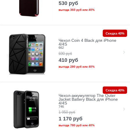
530
руб
выгода
360 руб
или
40%
Скидка 40%
Чехол Coin 4 Black для iPhone
4/4S
662
690
руб
410
руб
выгода
280 руб
или
40%
Скидка 40%
Чехол-аккумулятор The Outer
Jacket Battery Black для iPhone
4/4S
746
1 950
руб
1 170
руб
выгода
780 руб
или
40%