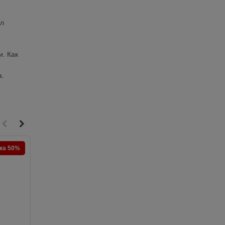
ол
и. Как
а.
ка 50%
Скидка 50%