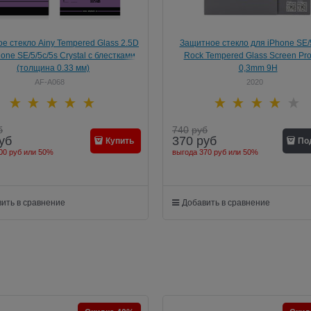
е стекло Ainy Tempered Glass 2.5D
Защитное стекло для iPhone SE/5
one SE/5/5c/5s Crystal с блестками
Rock Tempered Glass Screen Pro
(толщина 0.33 мм)
0,3mm 9H
AF-A068
2020
б
740
руб
уб
370
руб
Купить
По
00 руб
или
50%
выгода
370 руб
или
50%
ить в сравнение
Добавить в сравнение