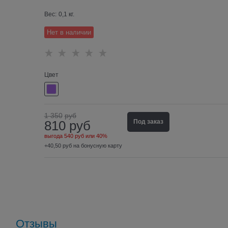
Вес:
0,1
кг.
Нет в наличии
Цвет
1 350
руб
810
руб
Под заказ
выгода
540 руб
или
40%
+40,50 руб на бонусную карту
Отзывы