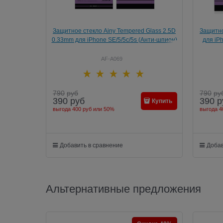
Защитное стекло Ainy Tempered Glass 2.5D
Защитно
0.33mm для iPhone SE/5/5c/5s (Анти-шпион)
для iPh
AF-A069
790
руб
790
ру
390
руб
390
р
Купить
выгода
400 руб
или
50%
выгода
4
Добавить в сравнение
Добав
Альтернативные предложения