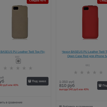
Скидка 40%
Скид
BASEUS PU Leather Twill Top Flip
Чехол BASEUS PU Leather Twill T
en Case Beige для iPhone 5/5s
Open Case Red для iPhone 5
660
661
руб
уб
Под заказ
1 350
руб
810
руб
40 руб
или
40%
По
выгода
540 руб
или
40%
ить в сравнение
Добавить в сравнение