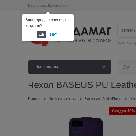
Ваш город:
Красноярск
Ваш город - Красноярск,
угадали?
Да
Нет
Например:
П
Дост
Все товары
Чехол BASEUS PU Leather 
Главная
Чехлы и накладки
Чехлы для Apple iPhone
Чех
Скидка 40%