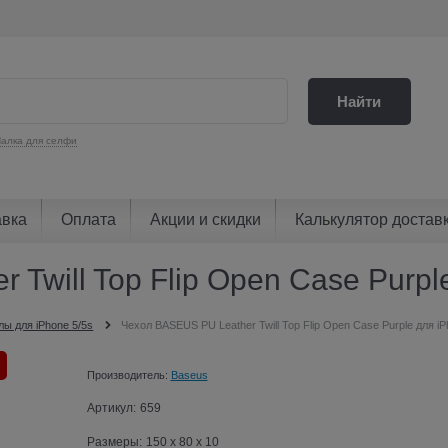
Найти
алка для селфи
авка
Оплата
Акции и скидки
Калькулятор достав
Twill Top Flip Open Case Purpl
лы для iPhone 5/5s
Чехол BASEUS PU Leather Twill Top Flip Open Case Purple для iP
Производитель:
Baseus
Артикул:
659
Размеры:
150 x 80 x 10