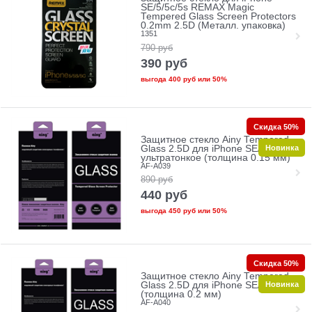
SE/5/5c/5s REMAX Magic
Tempered Glass Screen Protectors
0.2mm 2.5D (Металл. упаковка)
1351
790
руб
390
руб
выгода
400 руб
или
50%
Скидка 50%
Защитное стекло Ainy Tempered
Новинка
Glass 2.5D для iPhone SE/5/5c/5s
ультратонкое (толщина 0.15 мм)
AF-A039
890
руб
440
руб
выгода
450 руб
или
50%
Скидка 50%
Защитное стекло Ainy Tempered
Новинка
Glass 2.5D для iPhone SE/5/5c/5s
(толщина 0.2 мм)
AF-A040