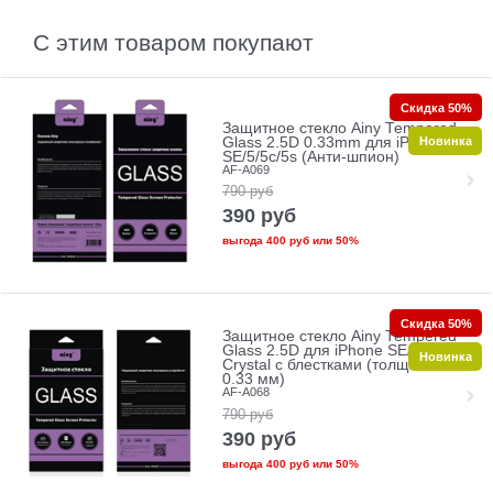
С этим товаром покупают
Скидка 50%
Защитное стекло Ainy Tempered
Новинка
Glass 2.5D 0.33mm для iPhone
SE/5/5c/5s (Анти-шпион)
AF-A069
790
руб
390
руб
выгода
400 руб
или
50%
Скидка 50%
Защитное стекло Ainy Tempered
Glass 2.5D для iPhone SE/5/5c/5s
Новинка
Crystal с блестками (толщина
0.33 мм)
AF-A068
790
руб
390
руб
выгода
400 руб
или
50%