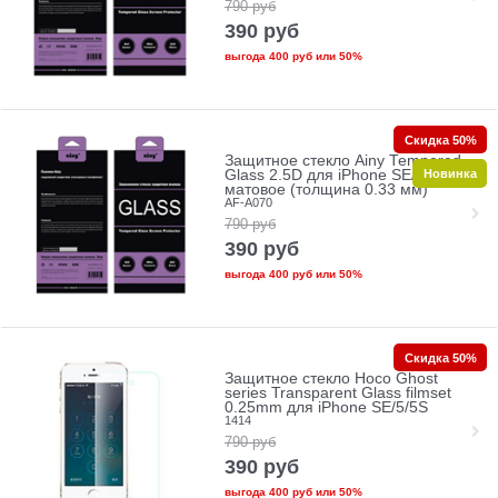
790
руб
390
руб
выгода
400 руб
или
50%
Скидка 50%
Защитное стекло Ainy Tempered
Новинка
Glass 2.5D для iPhone SE/5/5c/5s
матовое (толщина 0.33 мм)
AF-A070
790
руб
390
руб
выгода
400 руб
или
50%
Скидка 50%
Защитное стекло Hoco Ghost
series Transparent Glass filmset
0.25mm для iPhone SE/5/5S
1414
790
руб
390
руб
выгода
400 руб
или
50%