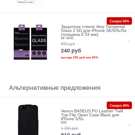
Скидка 50%
Защитное стекло Ainy Tempered
Glass 2.5D для iPhone SE/5/5c/5s
(толщина 0.33 мм)
AF-A041
490
руб
240
руб
выгода
250 руб
или
50%
Альтернативные предложения
Скидка 40%
Чехол BASEUS PU Leather Twill
Top Flip Open Case Black для
iPhone 5/5s
658
1 350
руб