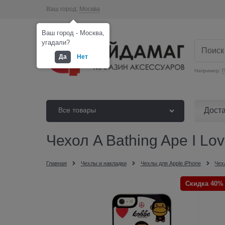
Ваш город:
Москва
Ваш город - Москва,
угадали?
Да
Нет
Например:
П
Дост
Все товары
Чехол A Bathing Ape I Lo
Главная
Чехлы и накладки
Чехлы для Apple iPhone
Чех
Скидка 40%