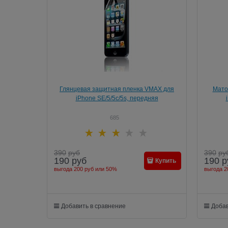
Глянцевая защитная пленка VMAX для
Мато
iPhone SE/5/5c/5s, передняя
685
390
руб
390
ру
190
руб
190
р
Купить
выгода
200 руб
или
50%
выгода
2
Добавить в сравнение
Добав