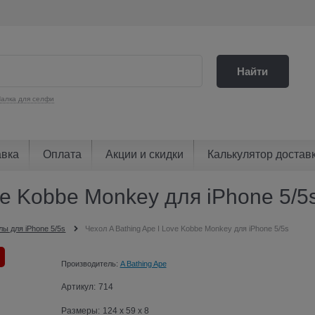
Найти
алка для селфи
авка
Оплата
Акции и скидки
Калькулятор достав
ve Kobbe Monkey для iPhone 5/5
лы для iPhone 5/5s
Чехол A Bathing Ape I Love Kobbe Monkey для iPhone 5/5s
Производитель:
A Bathing Ape
Артикул:
714
Размеры:
124 x 59 x 8