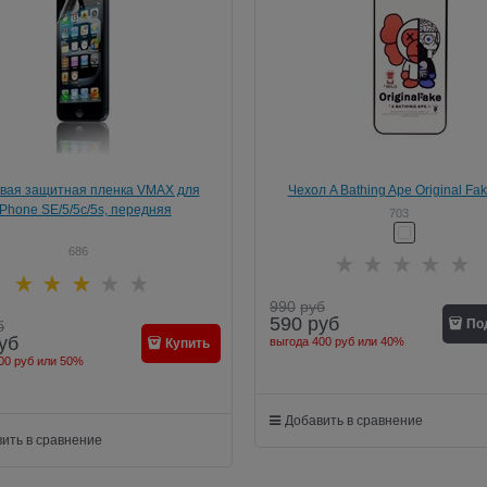
вая защитная пленка VMAX для
Чехол A Bathing Ape Original Fa
iPhone SE/5/5c/5s, передняя
iPhone 5/5s
703
686
990
руб
590
руб
По
б
уб
выгода
400 руб
или
40%
Купить
00 руб
или
50%
Добавить в сравнение
ить в сравнение