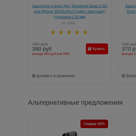
Защитное стекло Ainy Tempered Glass 2.5D
Защит
для iPhone SE/5/5c/5s Crystal с блестками
Rock 
(толщина 0.33 мм)
AF-A068
790
руб
740
ру
390
руб
370
р
Купить
выгода
400 руб
или
50%
выгода
3
Добавить в сравнение
Добав
Альтернативные предложения
Скидка 50%