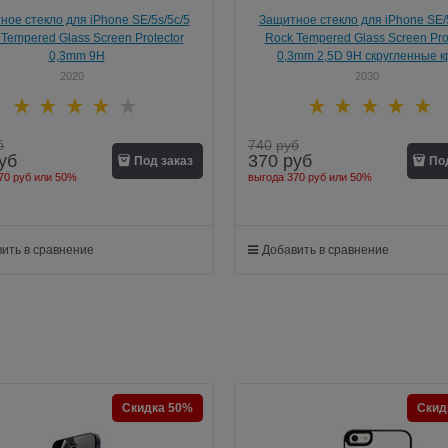
ное стекло для iPhone SE/5s/5с/5
Защитное стекло для iPhone SE/5
Tempered Glass Screen Protector
Rock Tempered Glass Screen Pro
0,3mm 9H
0,3mm 2,5D 9H скругленные к
2020
2030
б
740
руб
уб
370
руб
Под заказ
По
70 руб
или
50%
выгода
370 руб
или
50%
ить в сравнение
Добавить в сравнение
Скидка 50%
Скид