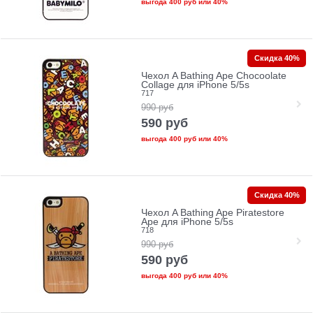
выгода
400 руб
или
40%
Скидка 40%
Чехол A Bathing Ape Chocoolate
Collage для iPhone 5/5s
717
990
руб
590
руб
выгода
400 руб
или
40%
Скидка 40%
Чехол A Bathing Ape Piratestore
Ape для iPhone 5/5s
718
990
руб
590
руб
выгода
400 руб
или
40%