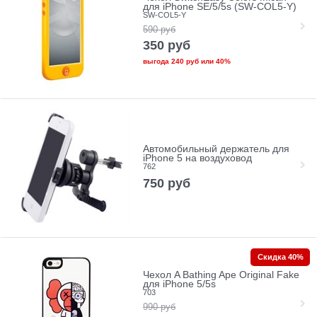
для iPhone SE/5/5s (SW-COL5-Y)
SW-COL5-Y
590
руб
350
руб
выгода
240 руб
или
40%
Автомобильный держатель для
iPhone 5 на воздуховод
762
750
руб
Скидка 40%
Чехол A Bathing Ape Original Fake
для iPhone 5/5s
703
990
руб