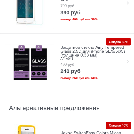
790
руб
390
руб
выгода
400 руб
или
50%
Скидка 50%
Защитное стекло Ainy Tempered
Glass 2.5D для iPhone SE/5/5c/5s
(толщина 0.33 мм)
AF-A041
490
руб
240
руб
выгода
250 руб
или
50%
Альтернативные предложения
Скидка 40%
Чехол SwitchEasy Colors Mican