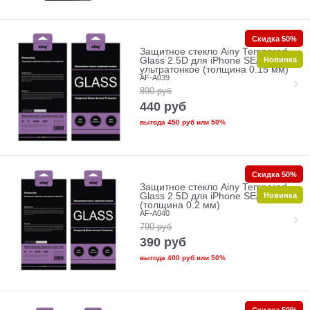
Скидка 50%
Защитное стекло Ainy Tempered
Новинка
Glass 2.5D для iPhone SE/5/5c/5s
ультратонкое (толщина 0.15 мм)
AF-A039
890
руб
440
руб
выгода
450 руб
или
50%
Скидка 50%
Защитное стекло Ainy Tempered
Новинка
Glass 2.5D для iPhone SE/5/5c/5s
(толщина 0.2 мм)
AF-A040
790
руб
390
руб
выгода
400 руб
или
50%
Скидка 50%