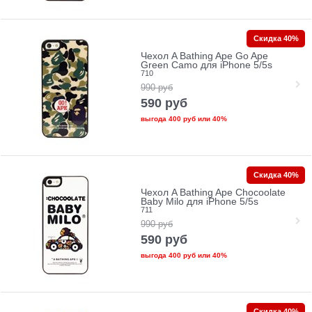
Скидка 40%
Чехол A Bathing Ape Go Ape
Green Camo для iPhone 5/5s
710
990
руб
590
руб
выгода
400 руб
или
40%
Скидка 40%
Чехол A Bathing Ape Chocoolate
Baby Milo для iPhone 5/5s
711
990
руб
590
руб
выгода
400 руб
или
40%
Скидка 40%