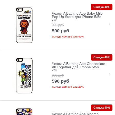
Скидка 40%
Чехол A Bathing Ape Baby Milo
Pop Up Store для iPhone 5/5s
719
990
руб
590
руб
выгода
400 руб
или
40%
Скидка 40%
Чехол A Bathing Ape Chocoolate
All Together для iPhone 5/5s
720
990
руб
590
руб
выгода
400 руб
или
40%
Скидка 40%
Чехол A Bathing Ape Rhomb