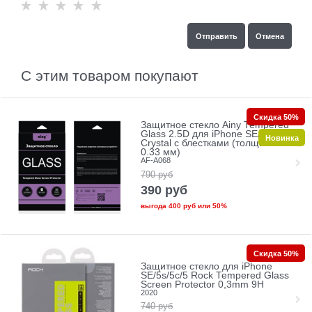
С этим товаром покупают
Скидка 50%
Защитное стекло Ainy Tempered
Glass 2.5D для iPhone SE/5/5c/5s
Новинка
Crystal с блестками (толщина
0.33 мм)
AF-A068
790
руб
390
руб
выгода
400 руб
или
50%
Скидка 50%
Защитное стекло для iPhone
SE/5s/5с/5 Rock Tempered Glass
Screen Protector 0,3mm 9H
2020
740
руб