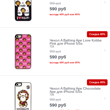
990
руб
590
руб
выгода
400 руб
или
40%
Скидка 40%
Чехол A Bathing Ape Love Kobbe
Pink для iPhone 5/5s
715
990
руб
590
руб
выгода
400 руб
или
40%
Скидка 40%
Чехол A Bathing Ape Chocoolate
Ape для iPhone 5/5s
716
990
руб
590
руб