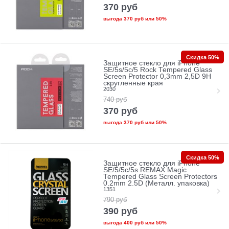
370
руб
выгода
370 руб
или
50%
Скидка 50%
Защитное стекло для iPhone
SE/5s/5с/5 Rock Tempered Glass
Screen Protector 0,3mm 2,5D 9H
скругленные края
2030
740
руб
370
руб
выгода
370 руб
или
50%
Скидка 50%
Защитное стекло для iPhone
SE/5/5c/5s REMAX Magic
Tempered Glass Screen Protectors
0.2mm 2.5D (Металл. упаковка)
1351
790
руб
390
руб
выгода
400 руб
или
50%