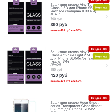
Защитное стекло Ainy Tempered
Новинка
Glass 2.5D для iPhone SE/5/5c/5s
матовое (толщина 0.33 мм)
AF-A070
790
руб
390
руб
выгода
400 руб
или
50%
Скидка 50%
Защитное стекло Ainy Tempered
Glass Anti-blue Light 2.5D 0.33mm
Новинка
для iPhone SE/5/5c/5s (защита
глаз от УФ)
AF-A067
850
руб
420
руб
выгода
430 руб
или
50%
Скидка 50%
Защитное стекло Hoco Ghost
series Transparent Glass filmset
0.25mm для iPhone SE/5/5S
1414