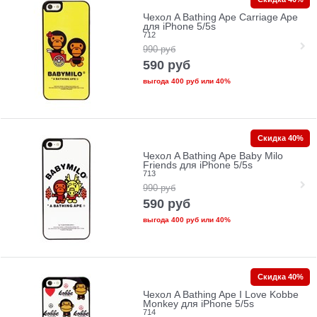
Чехол A Bathing Ape Сarriage Ape
для iPhone 5/5s
712
990
руб
590
руб
выгода
400 руб
или
40%
Скидка 40%
Чехол A Bathing Ape Baby Milo
Friends для iPhone 5/5s
713
990
руб
590
руб
выгода
400 руб
или
40%
Скидка 40%
Чехол A Bathing Ape I Love Kobbe
Monkey для iPhone 5/5s
714