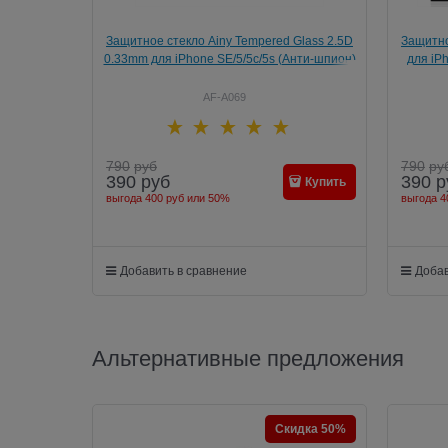
Защитное стекло Ainy Tempered Glass 2.5D
Защитно
0.33mm для iPhone SE/5/5c/5s (Анти-шпион)
для iPh
AF-A069
790
руб
790
ру
390
руб
390
р
Купить
выгода
400 руб
или
50%
выгода
4
Добавить в сравнение
Добав
Альтернативные предложения
Скидка 50%