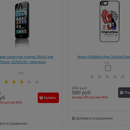
вая защитная пленка VMAX для
Чехол A Bathing Ape Original Fa
iPhone SE/5/5c/5s, передняя
iPhone 5/5s
703
686
990
руб
590
руб
По
б
уб
выгода
400 руб
или
40%
Купить
00 руб
или
50%
Добавить в сравнение
ить в сравнение