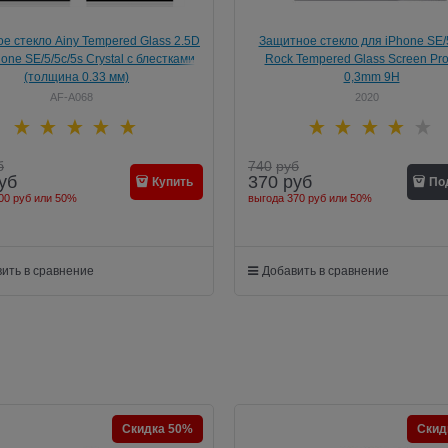
е стекло Ainy Tempered Glass 2.5D
Защитное стекло для iPhone SE/5
one SE/5/5c/5s Crystal с блестками
Rock Tempered Glass Screen Pro
(толщина 0.33 мм)
0,3mm 9H
AF-A068
2020
б
740
руб
уб
370
руб
Купить
По
00 руб
или
50%
выгода
370 руб
или
50%
ить в сравнение
Добавить в сравнение
Скидка 50%
Скид