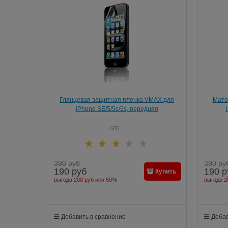
Глянцевая защитная пленка VMAX для
Мато
iPhone SE/5/5c/5s, передняя
685
390
руб
390
ру
190
руб
190
р
Купить
выгода
200 руб
или
50%
выгода
2
Добавить в сравнение
Добав