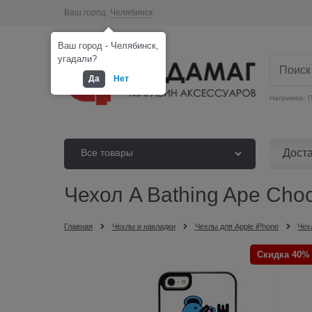
Ваш город:
Челябинск
Ваш город - Челябинск,
угадали?
Да
Нет
Например:
П
Дост
Все товары
Чехол A Bathing Ape Choco
Главная
Чехлы и накладки
Чехлы для Apple iPhone
Чех
Скидка 40%