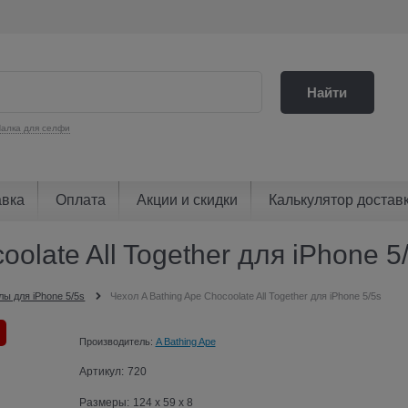
Найти
алка для селфи
авка
Оплата
Акции и скидки
Калькулятор достав
olate All Together для iPhone 5
лы для iPhone 5/5s
Чехол A Bathing Ape Chocoolate All Together для iPhone 5/5s
Производитель:
A Bathing Ape
Артикул:
720
Размеры:
124 x 59 x 8