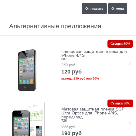
Альтернативные предложения
Скидка 50%
Глянцевая защитная пленка для
iPhone 4/4S
687
250
руб
120
руб
выгода
130 руб
или
50%
Скидка 50%
Матовая защитная пленка SGP
Ultra Optics для iPhone 4/4S,
перед+зад
726
390
руб
190
руб