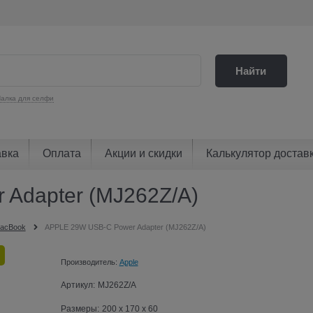
Найти
алка для селфи
авка
Оплата
Акции и скидки
Калькулятор достав
Adapter (MJ262Z/A)
MacBook
APPLE 29W USB-C Power Adapter (MJ262Z/A)
Производитель:
Apple
Артикул:
MJ262Z/A
Размеры:
200 x 170 x 60