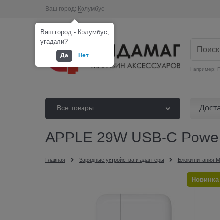
Ваш город:
Колумбус
Ваш город - Колумбус,
угадали?
Да
Нет
Например:
П
Дост
Все товары
APPLE 29W USB-C Power 
Главная
Зарядные устройства и адаптеры
Блоки питания 
Новинка