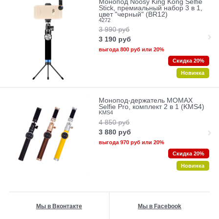
Монопод Noosy King Kong Selfie
Stick, премиальный набор 3 в 1,
цвет "черный" (BR12)
4272
3 990
руб
3 190
руб
выгода
800 руб
или
20%
Скидка 20%
Новинка
Монопод-держатель MOMAX
Selfie Pro, комплект 2 в 1 (KMS4)
KMS4
4 850
руб
3 880
руб
выгода
970 руб
или
20%
Скидка 20%
Новинка
Мы в Вконтакте
Мы в Facebook