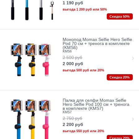
1 190
руб
выгода
1 200 руб
или
50%
Скидка 50%
Монопод Momax Selfie Hero Selfie
Pod 70 см + тренога в комплекте
(KMS6)
KMS6
2 500
руб
2 000
руб
выгода
500 руб
или
20%
Скидка 20%
Палка для селфи Momax Selfie
Hero Selfie Pod 100 см + тренога
в комплекте (KMS7)
KMS7
2 750
руб
2 200
руб
выгода
550 руб
или
20%
Скидка 20%