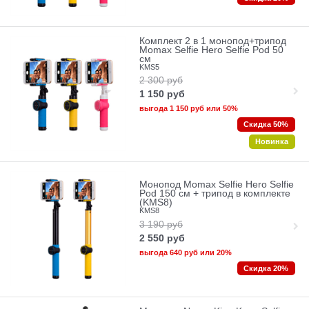
Комплект 2 в 1 монопод+трипод
Momax Selfie Hero Selfie Pod 50
см
KMS5
2 300
руб
1 150
руб
выгода
1 150 руб
или
50%
Скидка 50%
Новинка
Монопод Momax Selfie Hero Selfie
Pod 150 см + трипод в комплекте
(KMS8)
KMS8
3 190
руб
2 550
руб
выгода
640 руб
или
20%
Скидка 20%