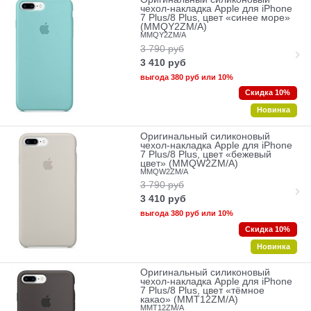
чехол-накладка Apple для iPhone
7 Plus/8 Plus, цвет «синее море»
(MMQY2ZM/A)
MMQY2ZM/A
3 790
руб
3 410
руб
выгода
380 руб
или
10%
Скидка 10%
Новинка
Оригинальный силиконовый
чехол-накладка Apple для iPhone
7 Plus/8 Plus, цвет «бежевый
цвет» (MMQW2ZM/A)
MMQW2ZM/A
3 790
руб
3 410
руб
выгода
380 руб
или
10%
Скидка 10%
Новинка
Оригинальный силиконовый
чехол-накладка Apple для iPhone
7 Plus/8 Plus, цвет «тёмное
какао» (MMT12ZM/A)
MMT12ZM/A