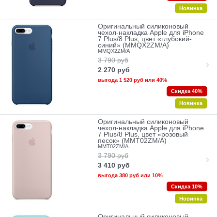
Новинка
Оригинальный силиконовый
чехол-накладка Apple для iPhone
7 Plus/8 Plus, цвет «глубокий-
синий» (MMQX2ZM/A)
MMQX2ZM/A
3 790
руб
2 270
руб
выгода
1 520 руб
или
40%
Скидка 40%
Новинка
Оригинальный силиконовый
чехол-накладка Apple для iPhone
7 Plus/8 Plus, цвет «розовый
песок» (MMT02ZM/A)
MMT02ZM/A
3 790
руб
3 410
руб
выгода
380 руб
или
10%
Скидка 10%
Новинка
Оригинальный силиконовый