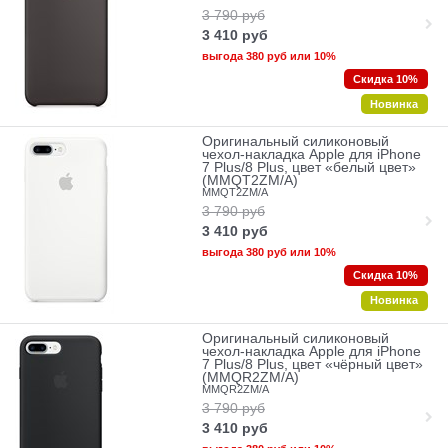
3 790
руб
3 410
руб
выгода
380 руб
или
10%
Скидка 10%
Новинка
Оригинальный силиконовый
чехол-накладка Apple для iPhone
7 Plus/8 Plus, цвет «белый цвет»
(MMQT2ZM/A)
MMQT2ZM/A
3 790
руб
3 410
руб
выгода
380 руб
или
10%
Скидка 10%
Новинка
Оригинальный силиконовый
чехол-накладка Apple для iPhone
7 Plus/8 Plus, цвет «чёрный цвет»
(MMQR2ZM/A)
MMQR2ZM/A
3 790
руб
3 410
руб