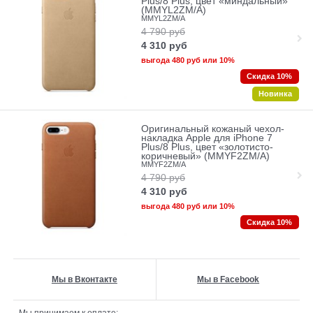
Plus/8 Plus, цвет «миндальный»
(MMYL2ZM/A)
MMYL2ZM/A
4 790
руб
4 310
руб
выгода
480 руб
или
10%
Скидка 10%
Новинка
Оригинальный кожаный чехол-
накладка Apple для iPhone 7
Plus/8 Plus, цвет «золотисто-
коричневый» (MMYF2ZM/A)
MMYF2ZM/A
4 790
руб
4 310
руб
выгода
480 руб
или
10%
Скидка 10%
Мы в Вконтакте
Мы в Facebook
Мы принимаем к оплате: