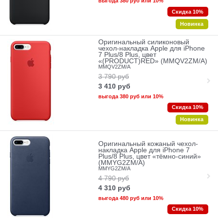
выгода
380 руб
или
10%
Скидка 10%
Новинка
Оригинальный силиконовый
чехол-накладка Apple для iPhone
7 Plus/8 Plus, цвет
«(PRODUCT)RED» (MMQV2ZM/A)
MMQV2ZM/A
3 790
руб
3 410
руб
выгода
380 руб
или
10%
Скидка 10%
Новинка
Оригинальный кожаный чехол-
накладка Apple для iPhone 7
Plus/8 Plus, цвет «тёмно-синий»
(MMYG2ZM/A)
MMYG2ZM/A
4 790
руб
4 310
руб
выгода
480 руб
или
10%
Скидка 10%