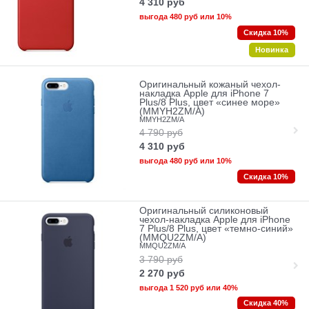
4 310
руб
выгода
480 руб
или
10%
Скидка 10%
Новинка
Оригинальный кожаный чехол-
накладка Apple для iPhone 7
Plus/8 Plus, цвет «синее море»
(MMYH2ZM/A)
MMYH2ZM/A
4 790
руб
4 310
руб
выгода
480 руб
или
10%
Скидка 10%
Оригинальный силиконовый
чехол-накладка Apple для iPhone
7 Plus/8 Plus, цвет «темно-синий»
(MMQU2ZM/A)
MMQU2ZM/A
3 790
руб
2 270
руб
выгода
1 520 руб
или
40%
Скидка 40%